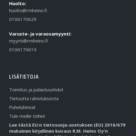
Huolto:
huolto@rmheino.fi
0106170629
Varuste- ja varaosamyynti:
myynti@rmheino.fi
0106170619
LISÄTIETOJA
Toimitus ja palautusehdot
Tietoutta rahoituksesta
Puheluhinnat
Tule meille töihin!
Lue tästä EU:n tietosuoja-asetuksen (EU) 2016/679
mukainen kirjallinen kuvaus R.M. Heino Oy'n