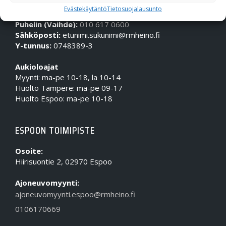
OTA MEIHIN YHTEYTTÄ!
Evästekäytäntö
Tietosuojalausunto
Puhelin (Vaihde):
010 617 0600
Sähköposti:
etunimi.sukunimi@rmheino.fi
Y-tunnus:
0748389-3
Aukioloajat
Myynti: ma-pe 10-18, la 10-14
Huolto Tampere: ma-pe 09-17
Huolto Espoo: ma-pe 10-18
ESPOON TOIMIPISTE
Osoite:
Hiirisuontie 2, 02970 Espoo
Ajoneuvomyynti:
ajoneuvomyynti.espoo@rmheino.fi
0106170669