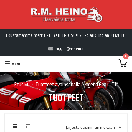
Edustamamme merkit - Ducati, H-D, Suzuki, Polaris, Indian, CFMOTO
myynti@rmheino.fi
0
MENU
Etusivu
Tuotteet avainsanalla “Legend Gear LT1”
›
TUOTTEET