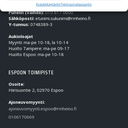
OTA MEIHIN YHTEYTTÄ!
Evästekäytäntö
Tietosuojalausunto
Puhelin (Vaihde):
010 617 0600
Sähköposti:
etunimi.sukunimi@rmheino.fi
Y-tunnus:
0748389-3
Aukioloajat
Myynti: ma-pe 10-18, la 10-14
Huolto Tampere: ma-pe 09-17
Huolto Espoo: ma-pe 10-18
ESPOON TOIMIPISTE
Osoite:
Hiirisuontie 2, 02970 Espoo
Ajoneuvomyynti:
ajoneuvomyynti.espoo@rmheino.fi
0106170669