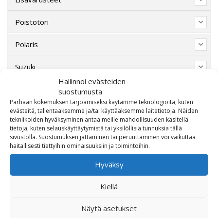
Poistotori
Polaris
Suzuki
Hallinnoi evästeiden
SW-Motech
suostumusta
Parhaan kokemuksen tarjoamiseksi käytämme teknologioita, kuten
evästeitä, tallentaaksemme ja/tai käyttääksemme laitetietoja. Näiden
Varaosat/Sekalaiset
tekniikoiden hyväksyminen antaa meille mahdollisuuden käsitellä
tietoja, kuten selauskäyttäytymistä tai yksilöllisiä tunnuksia tällä
sivustolla. Suostumuksen jättäminen tai peruuttaminen voi vaikuttaa
haitallisesti tiettyihin ominaisuuksiin ja toimintoihin.
Hyväksy
Kiellä
Näytä asetukset