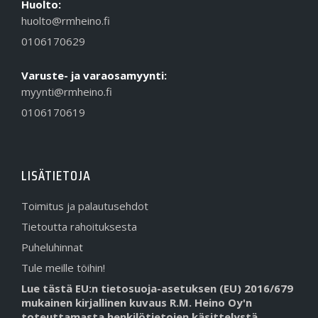
Huolto:
huolto@rmheino.fi
0106170629
Varuste- ja varaosamyynti:
myynti@rmheino.fi
0106170619
LISÄTIETOJA
Toimitus ja palautusehdot
Tietoutta rahoituksesta
Puheluhinnat
Tule meille töihin!
Lue tästä EU:n tietosuoja-asetuksen (EU) 2016/679
mukainen kirjallinen kuvaus R.M. Heino Oy'n
toteuttamasta henkilötietojen käsittelystä.