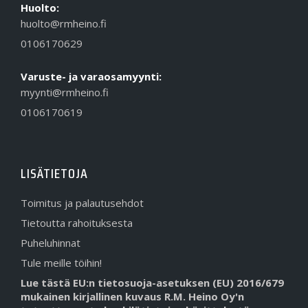
Huolto:
huolto@rmheino.fi
0106170629
Varuste- ja varaosamyynti:
myynti@rmheino.fi
0106170619
LISÄTIETOJA
Toimitus ja palautusehdot
Tietoutta rahoituksesta
Puheluhinnat
Tule meille töihin!
Lue tästä EU:n tietosuoja-asetuksen (EU) 2016/679
mukainen kirjallinen kuvaus R.M. Heino Oy'n