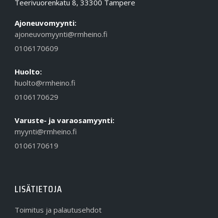
Teerivuorenkatu 8, 33300 Tampere
Ajoneuvomyynti:
ajoneuvomyynti@rmheino.fi
0106170609
Huolto:
huolto@rmheino.fi
0106170629
Varuste- ja varaosamyynti:
myynti@rmheino.fi
0106170619
LISÄTIETOJA
Toimitus ja palautusehdot