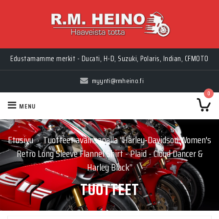
Edustamamme merkit - Ducati, H-D, Suzuki, Polaris, Indian, CFMOTO
myynti@rmheino.fi
0
MENU
Etusivu
Tuotteet avainsanalla “Harley-Davidson Women's
›
Retro Long Sleeve Flannel Shirt - Plaid - Cloud Dancer &
Harley Black”
TUOTTEET