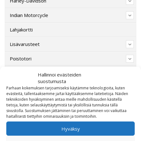
Harley-Davidson
Indian Motorcycle
Lahjakortti
Lisävarusteet
Poistotori
Polaris
Hallinnoi evästeiden
suostumusta
Suzuki
Parhaan kokemuksen tarjoamiseksi käytämme teknologioita, kuten
evästeitä, tallentaaksemme ja/tai käyttääksemme laitetietoja. Näiden
tekniikoiden hyväksyminen antaa meille mahdollisuuden käsitellä
SW-Motech
tietoja, kuten selauskäyttäytymistä tai yksilöllisiä tunnuksia tällä
sivustolla. Suostumuksen jättäminen tai peruuttaminen voi vaikuttaa
Varaosat/Sekalaiset
haitallisesti tiettyihin ominaisuuksiin ja toimintoihin.
Hyväksy