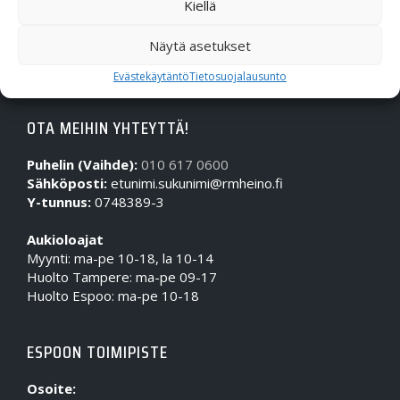
Kiellä
Näytä asetukset
Evästekäytäntö
Tietosuojalausunto
OTA MEIHIN YHTEYTTÄ!
Puhelin (Vaihde):
010 617 0600
Sähköposti:
etunimi.sukunimi@rmheino.fi
Y-tunnus:
0748389-3
Aukioloajat
Myynti: ma-pe 10-18, la 10-14
Huolto Tampere: ma-pe 09-17
Huolto Espoo: ma-pe 10-18
ESPOON TOIMIPISTE
Osoite: