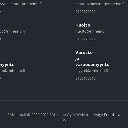
yynti.espoo@rmheino.fi
ajoneuvomyynti@rmheino.fi
9
0106170609
Huolto:
oo@rmheino.fi
huolto@rmheino.fi
9
0106170629
Varuste-
ja
yynti:
varaosamyynti:
oo@rmheino.fi
myynti@rmheino.fi
9
0106170619
RMHeino.fi @ 2020-2022 RM Heino Oy // Website design
Endofera
Oy