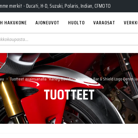
e merkit - Ducati, H-D, Suzuki, Polaris, Indian, CFMOTO
H HAKUKONE
AJONEUVOT
HUOLTO
VARAOSAT
VERKK
›
ivu
Tuotteet avainsanalla “Harley-Davidson Women's Bar & Shield Logo Denim Ja
TUOTTEET