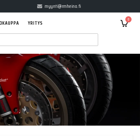
myynti@rmheino.fi
0
OKAUPPA
YRITYS
cket”