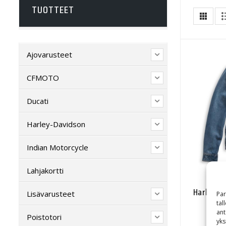
TUOTTEET
Ajovarusteet
CFMOTO
Ducati
Harley-Davidson
Indian Motorcycle
Lahjakortti
Harley-D
Lisävarusteet
Par
tal
ant
Poistotori
yks