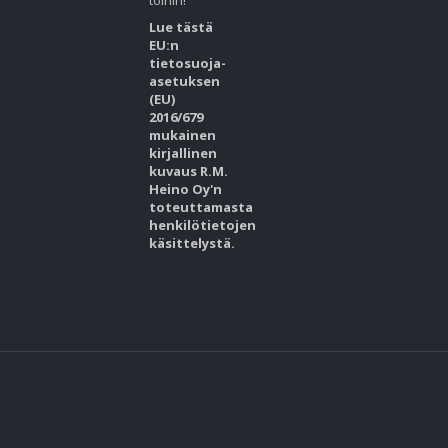
töihin!
Lue tästä
EU:n
tietosuoja-
asetuksen
(EU)
2016/679
mukainen
kirjallinen
kuvaus R.M.
Heino Oy'n
toteuttamasta
henkilötietojen
käsittelystä.