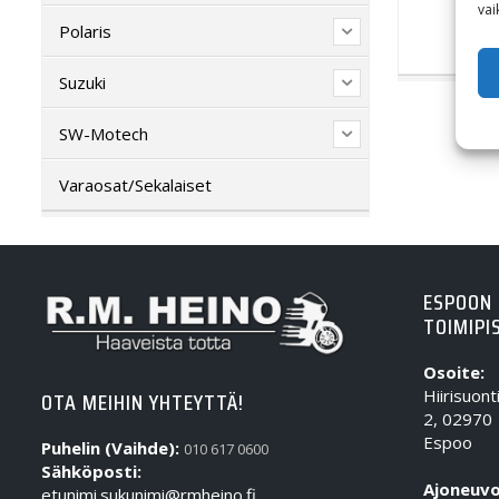
vai
Polaris
Suzuki
SW-Motech
Varaosat/Sekalaiset
ESPOON
TOIMIPI
Osoite:
Hiirisuont
OTA MEIHIN YHTEYTTÄ!
2, 02970
Espoo
Puhelin (Vaihde):
010 617 0600
Sähköposti:
Ajoneuvo
etunimi.sukunimi@rmheino.fi