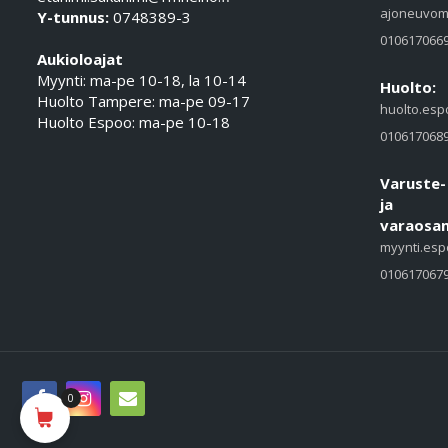
ajoneuvom
Y-tunnus:
0748389-3
010617066
Aukioloajat
Myynti: ma-pe 10-18, la 10-14
Huolto:
Huolto Tampere: ma-pe 09-17
huolto.esp
Huolto Espoo: ma-pe 10-18
010617068
Varuste-
ja
varaosam
myynti.esp
010617067
0