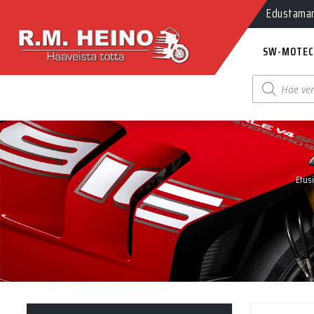
Edustamamm
SW-MOTEC
Products
search
Etus