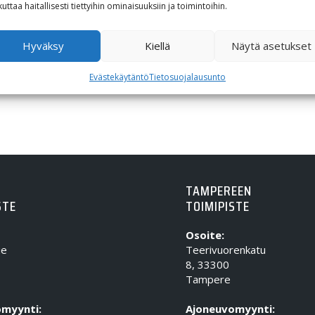
Alkuperäinen hinta oli: 188,75€.
Nykyinen hinta on: 113,28€.
188,75
€
113,28
€
kuttaa haitallisesti tiettyihin ominaisuuksiin ja toimintoihin.
Hyväksy
Kiellä
Näytä asetukset
Evästekäytäntö
Tietosuojalausunto
TAMPEREEN
STE
TOIMIPISTE
Osoite:
ie
Teerivuorenkatu
8, 33300
Tampere
myynti:
Ajoneuvomyynti: