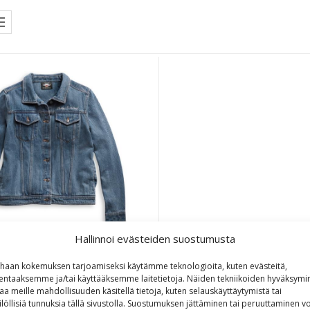
Hallinnoi evästeiden suostumusta
avidson Women’s Bar & Shield
haan kokemuksen tarjoamiseksi käytämme teknologioita, kuten evästeitä,
Logo Denim Jacket
lentaaksemme ja/tai käyttääksemme laitetietoja. Näiden tekniikoiden hyväksymi
aa meille mahdollisuuden käsitellä tietoja, kuten selauskäyttäytymistä tai
ilöllisiä tunnuksia tällä sivustolla. Suostumuksen jättäminen tai peruuttaminen vo