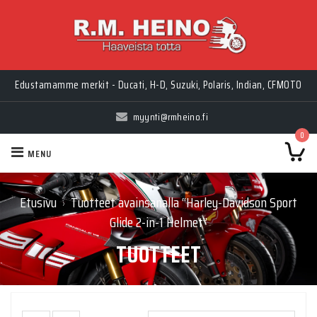
Edustamamme merkit - Ducati, H-D, Suzuki, Polaris, Indian, CFMOTO
myynti@rmheino.fi
0
MENU
Etusivu
Tuotteet avainsanalla “Harley-Davidson Sport
›
Glide 2-in-1 Helmet”
TUOTTEET