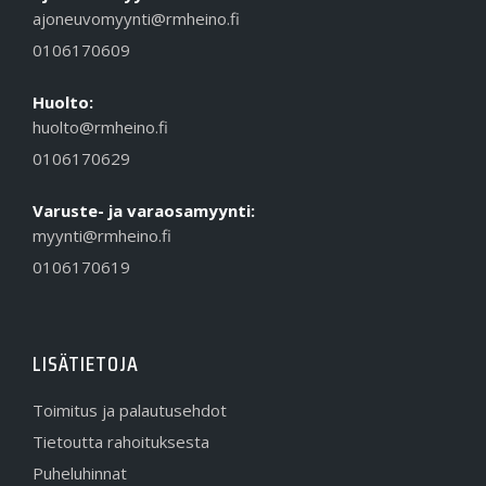
ajoneuvomyynti@rmheino.fi
0106170609
Huolto:
huolto@rmheino.fi
0106170629
Varuste- ja varaosamyynti:
myynti@rmheino.fi
0106170619
LISÄTIETOJA
Toimitus ja palautusehdot
Tietoutta rahoituksesta
Puheluhinnat