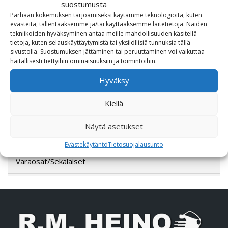
suostumusta
Parhaan kokemuksen tarjoamiseksi käytämme teknologioita, kuten
Lahjakortti
evästeitä, tallentaaksemme ja/tai käyttääksemme laitetietoja. Näiden
tekniikoiden hyväksyminen antaa meille mahdollisuuden käsitellä
tietoja, kuten selauskäyttäytymistä tai yksilöllisiä tunnuksia tällä
Lisävarusteet
sivustolla. Suostumuksen jättäminen tai peruuttaminen voi vaikuttaa
haitallisesti tiettyihin ominaisuuksiin ja toimintoihin.
Poistotori
Hyväksy
Polaris
Kiellä
Suzuki
Näytä asetukset
SW-Motech
Evästekäytäntö
Tietosuojalausunto
Varaosat/Sekalaiset