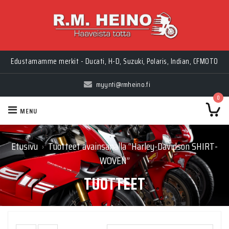
Edustamamme merkit - Ducati, H-D, Suzuki, Polaris, Indian, CFMOTO
myynti@rmheino.fi
0
MENU
Etusivu
Tuotteet avainsanalla “Harley-Davidson SHIRT-
›
WOVEN”
TUOTTEET