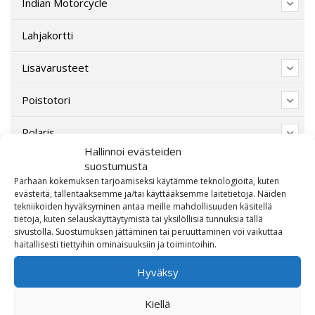
Indian Motorcycle
Lahjakortti
Lisävarusteet
Poistotori
Polaris
Hallinnoi evästeiden
Suzuki
suostumusta
Parhaan kokemuksen tarjoamiseksi käytämme teknologioita, kuten
evästeitä, tallentaaksemme ja/tai käyttääksemme laitetietoja. Näiden
SW-Motech
tekniikoiden hyväksyminen antaa meille mahdollisuuden käsitellä
tietoja, kuten selauskäyttäytymistä tai yksilöllisiä tunnuksia tällä
Varaosat/Sekalaiset
sivustolla. Suostumuksen jättäminen tai peruuttaminen voi vaikuttaa
haitallisesti tiettyihin ominaisuuksiin ja toimintoihin.
Hyväksy
Kiellä