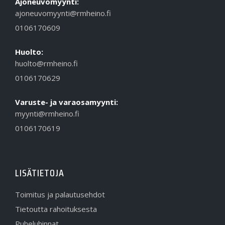
Ajoneuvomyynti:
ajoneuvomyynti@rmheino.fi
0106170609
Huolto:
huolto@rmheino.fi
0106170629
Varuste- ja varaosamyynti:
myynti@rmheino.fi
0106170619
LISÄTIETOJA
Toimitus ja palautusehdot
Tietoutta rahoituksesta
Puheluhinnat