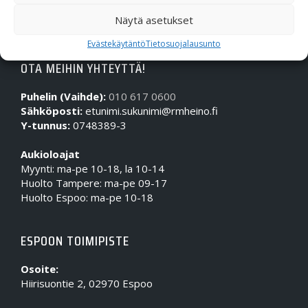
Näytä asetukset
Evästekäytäntö
Tietosuojalausunto
OTA MEIHIN YHTEYTTÄ!
Puhelin (Vaihde):
010 617 0600
Sähköposti:
etunimi.sukunimi@rmheino.fi
Y-tunnus:
0748389-3
Aukioloajat
Myynti: ma-pe 10-18, la 10-14
Huolto Tampere: ma-pe 09-17
Huolto Espoo: ma-pe 10-18
ESPOON TOIMIPISTE
Osoite:
Hiirisuontie 2, 02970 Espoo