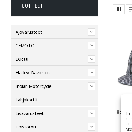
TUOTTEET
Ajovarusteet
CFMOTO
Ducati
Harley-Davidson
Indian Motorcycle
Lahjakortti
Harley
Lisävarusteet
Par
tal
ant
Poistotori
yks