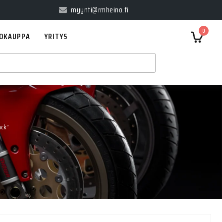
myynti@rmheino.fi
0
OKAUPPA
YRITYS
ack”