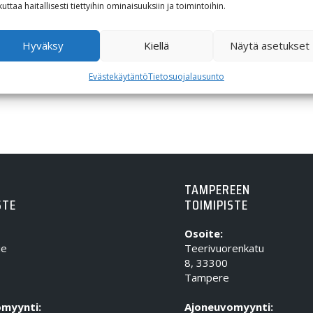
55,09
€
kuttaa haitallisesti tiettyihin ominaisuuksiin ja toimintoihin.
Hyväksy
Kiellä
Näytä asetukset
Evästekäytäntö
Tietosuojalausunto
TAMPEREEN
STE
TOIMIPISTE
Osoite:
ie
Teerivuorenkatu
8, 33300
Tampere
myynti:
Ajoneuvomyynti: