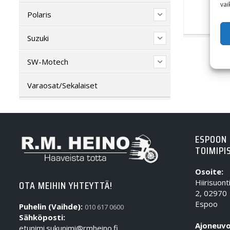
vai
Polaris
Suzuki
SW-Motech
Varaosat/Sekalaiset
ESPOON
TOIMIPI
Osoite:
Hiirisuont
OTA MEIHIN YHTEYTTÄ!
2, 02970
Espoo
Puhelin (Vaihde):
010 617 0600
Sähköposti:
Ajoneuvo
etunimi.sukunimi@rmheino.fi