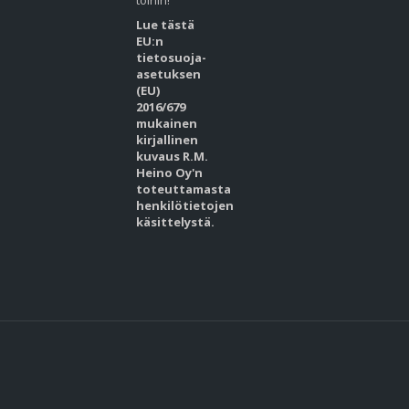
töihin!
Lue tästä
EU:n
tietosuoja-
asetuksen
(EU)
2016/679
mukainen
kirjallinen
kuvaus R.M.
Heino Oy'n
toteuttamasta
henkilötietojen
käsittelystä.