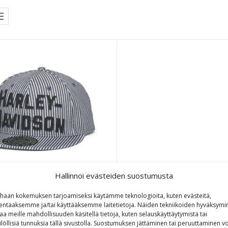
Hallinnoi evästeiden suostumusta
-Davidson Men’s Foundation
haan kokemuksen tarjoamiseksi käytämme teknologioita, kuten evästeitä,
Railroad Snapback
lentaaksemme ja/tai käyttääksemme laitetietoja. Näiden tekniikoiden hyväksymi
aa meille mahdollisuuden käsitellä tietoja, kuten selauskäyttäytymistä tai
ilöllisiä tunnuksia tällä sivustolla. Suostumuksen jättäminen tai peruuttaminen vo