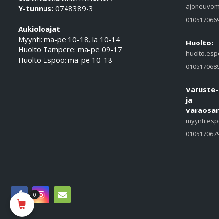
ajoneuvom
Y-tunnus:
0748389-3
010617066
Aukioloajat
Myynti: ma-pe 10-18, la 10-14
Huolto:
Huolto Tampere: ma-pe 09-17
huolto.esp
Huolto Espoo: ma-pe 10-18
010617068
Varuste-
ja
varaosam
myynti.esp
010617067
0