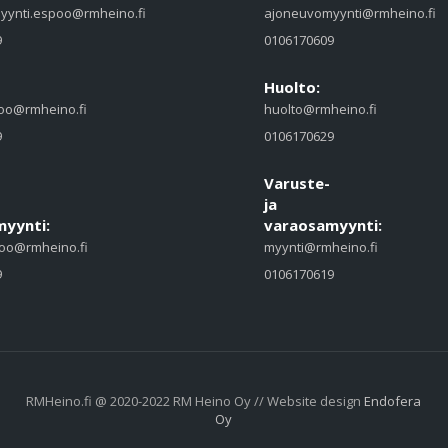
yynti.espoo@rmheino.fi
ajoneuvomyynti@rmheino.fi
9
0106170609
Huolto:
oo@rmheino.fi
huolto@rmheino.fi
9
0106170629
Varuste-
ja
yynti:
varaosamyynti:
oo@rmheino.fi
myynti@rmheino.fi
9
0106170619
RMHeino.fi @ 2020-2022 RM Heino Oy // Website design
Endofera
Oy