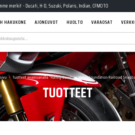
e merkit - Ducati, H-D, Suzuki, Polaris, Indian, CFMOTO
H HAKUKONE
AJONEUVOT
HUOLTO
VARAOSAT
VERKK
›
sivu
Tuotteet avainsanalla “Harley-Davidson Men's Foundation Railroad Snapb
TUOTTEET