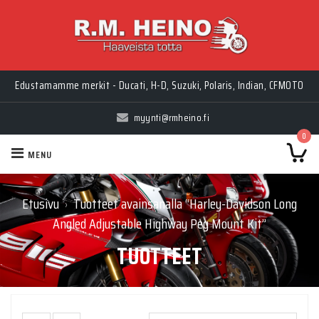
Edustamamme merkit - Ducati, H-D, Suzuki, Polaris, Indian, CFMOTO
myynti@rmheino.fi
0
MENU
Etusivu
Tuotteet avainsanalla “Harley-Davidson Long
›
Angled Adjustable Highway Peg Mount Kit”
TUOTTEET