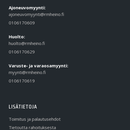
Ajoneuvomyynti:
ajoneuvomyynti@rmheino.fi
0106170609
Huolto:
huolto@rmheino.fi
0106170629
Varuste- ja varaosamyynti:
myynti@rmheino.fi
0106170619
LISÄTIETOJA
Toimitus ja palautusehdot
Tietoutta rahoituksesta