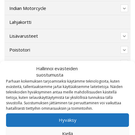
Indian Motorcycle
Lahjakortti
Lisävarusteet
Poistotori
Polaris
Hallinnoi evästeiden
suostumusta
Suzuki
Parhaan kokemuksen tarjoamiseksi käytämme teknologioita, kuten
evästeitä, tallentaaksemme ja/tai käyttääksemme laitetietoja. Näiden
SW-Motech
tekniikoiden hyväksyminen antaa meille mahdollisuuden käsitellä
tietoja, kuten selauskäyttäytymistä tai yksilöllisiä tunnuksia tällä
sivustolla. Suostumuksen jättäminen tai peruuttaminen voi vaikuttaa
Varaosat/Sekalaiset
haitallisesti tiettyihin ominaisuuksiin ja toimintoihin.
Hyväksy
Kiellä