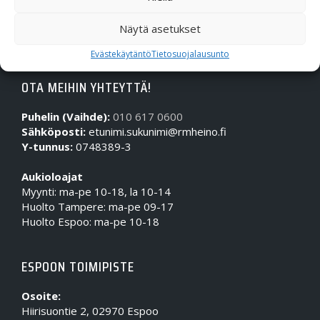
Näytä asetukset
Evästekäytäntö
Tietosuojalausunto
OTA MEIHIN YHTEYTTÄ!
Puhelin (Vaihde):
010 617 0600
Sähköposti:
etunimi.sukunimi@rmheino.fi
Y-tunnus:
0748389-3
Aukioloajat
Myynti: ma-pe 10-18, la 10-14
Huolto Tampere: ma-pe 09-17
Huolto Espoo: ma-pe 10-18
ESPOON TOIMIPISTE
Osoite:
Hiirisuontie 2, 02970 Espoo