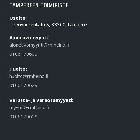
TAMPEREEN TOIMIPISTE
Osoite:
Teerivuorenkatu 8, 33300 Tampere
Ajoneuvomyynti:
ajoneuvomyynti@rmheino.fi
0106170609
Huolto:
huolto@rmheino.fi
0106170629
Varuste- ja varaosamyynti:
myynti@rmheino.fi
0106170619