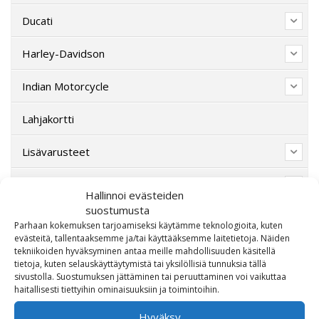
Ducati
Harley-Davidson
Indian Motorcycle
Lahjakortti
Lisävarusteet
Poistotori
Hallinnoi evästeiden
suostumusta
Polaris
Parhaan kokemuksen tarjoamiseksi käytämme teknologioita, kuten
evästeitä, tallentaaksemme ja/tai käyttääksemme laitetietoja. Näiden
Suzuki
tekniikoiden hyväksyminen antaa meille mahdollisuuden käsitellä
tietoja, kuten selauskäyttäytymistä tai yksilöllisiä tunnuksia tällä
sivustolla. Suostumuksen jättäminen tai peruuttaminen voi vaikuttaa
SW-Motech
haitallisesti tiettyihin ominaisuuksiin ja toimintoihin.
Varaosat/Sekalaiset
Hyväksy