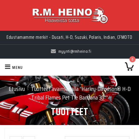
Edustamamme merkit - Ducati, H-D, Suzuki, Polaris, Indian, CFMOTO
myynti@rmheino.fi
0
MENU
Etusivu
Tuotteet avainsanalla “Harley-Davidson® H-D
›
Tribal Flames Pet Tie Bandana 30''”
TUOTTEET