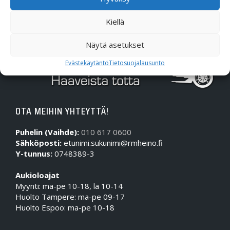
Kiellä
Näytä asetukset
Evästekäytäntö
Tietosuojalausunto
OTA MEIHIN YHTEYTTÄ!
Puhelin (Vaihde):
010 617 0600
Sähköposti:
etunimi.sukunimi@rmheino.fi
Y-tunnus:
0748389-3
Aukioloajat
Myynti: ma-pe 10-18, la 10-14
Huolto Tampere: ma-pe 09-17
Huolto Espoo: ma-pe 10-18