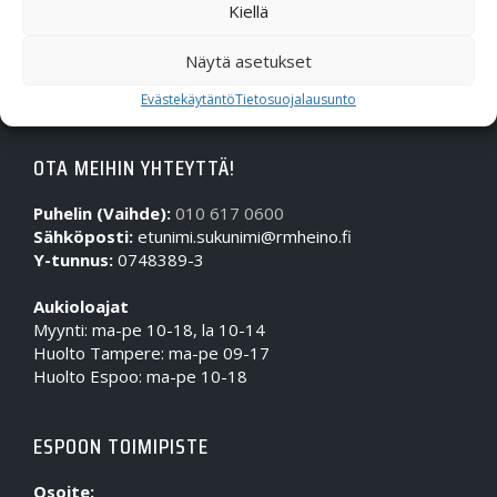
Kiellä
Näytä asetukset
Evästekäytäntö
Tietosuojalausunto
OTA MEIHIN YHTEYTTÄ!
Puhelin (Vaihde):
010 617 0600
Sähköposti:
etunimi.sukunimi@rmheino.fi
Y-tunnus:
0748389-3
Aukioloajat
Myynti: ma-pe 10-18, la 10-14
Huolto Tampere: ma-pe 09-17
Huolto Espoo: ma-pe 10-18
ESPOON TOIMIPISTE
Osoite: