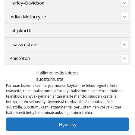
Harley-Davidson
Indian Motorcycle
Lahjakortti
Lisävarusteet
Poistotori
Polaris
Hallinnoi evästeiden
suostumusta
Parhaan kokemuksen tarjoamiseksi käytämme teknologioita, kuten
Suzuki
evästeitä, tallentaaksemme ja/tai käyttääksemme laitetietoja. Näiden
tekniikoiden hyväksyminen antaa meille mahdollisuuden käsitellä
SW-Motech
tietoja, kuten selauskäyttäytymistä tai yksilöllisiä tunnuksia tällä
sivustolla. Suostumuksen jättäminen tai peruuttaminen voi vaikuttaa
haitallisesti tiettyihin ominaisuuksiin ja toimintoihin.
Varaosat/Sekalaiset
Hyväksy