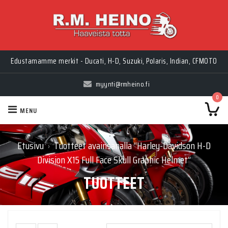
Edustamamme merkit - Ducati, H-D, Suzuki, Polaris, Indian, CFMOTO
myynti@rmheino.fi
0
MENU
Etusivu
Tuotteet avainsanalla “Harley-Davidson H-D
›
Division X15 Full Face Skull Graphic Helmet”
TUOTTEET