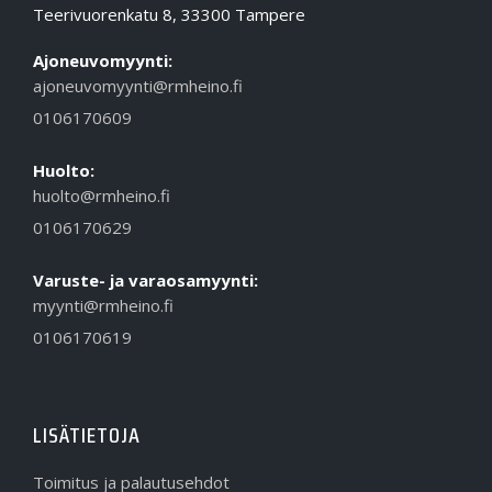
Teerivuorenkatu 8, 33300 Tampere
Ajoneuvomyynti:
ajoneuvomyynti@rmheino.fi
0106170609
Huolto:
huolto@rmheino.fi
0106170629
Varuste- ja varaosamyynti:
myynti@rmheino.fi
0106170619
LISÄTIETOJA
Toimitus ja palautusehdot