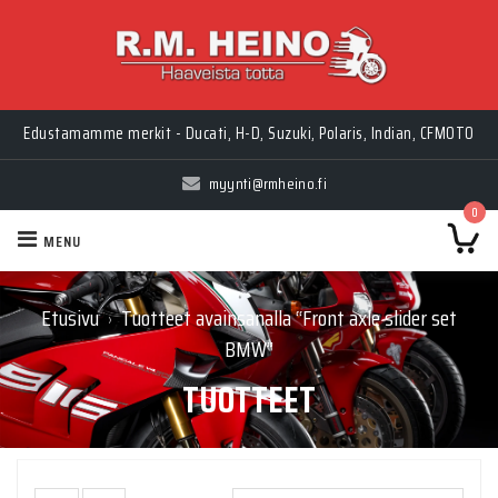
Edustamamme merkit - Ducati, H-D, Suzuki, Polaris, Indian, CFMOTO
myynti@rmheino.fi
0
MENU
Etusivu
Tuotteet avainsanalla “Front axle slider set
›
BMW”
TUOTTEET