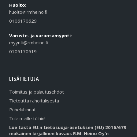
Huolto:
huolto@rmheino.fi
0106170629
Varuste- ja varaosamyynti:
myynti@rmheino.fi
0106170619
LISÄTIETOJA
Toimitus ja palautusehdot
Tietoutta rahoituksesta
Puheluhinnat
Tule meille töihin!
Lue tästä EU:n tietosuoja-asetuksen (EU) 2016/679
mukainen kirjallinen kuvaus R.M. Heino Oy'n