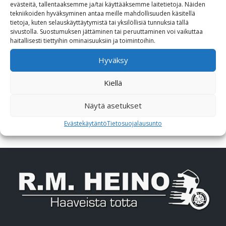
Lisävarusteet
evästeitä, tallentaaksemme ja/tai käyttääksemme laitetietoja. Näiden
tekniikoiden hyväksyminen antaa meille mahdollisuuden käsitellä
tietoja, kuten selauskäyttäytymistä tai yksilöllisiä tunnuksia tällä
Poistotori
sivustolla. Suostumuksen jättäminen tai peruuttaminen voi vaikuttaa
haitallisesti tiettyihin ominaisuuksiin ja toimintoihin.
Polaris
Hyväksy
Suzuki
Kiellä
SW-Motech
Näytä asetukset
Varaosat/Sekalaiset
Evästekäytäntö
Tietosuojalausunto