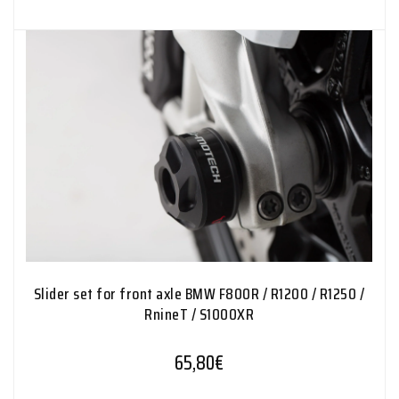
Slider set for front axle BMW F800R / R1200 / R1250 /
RnineT / S1000XR
65,80
€