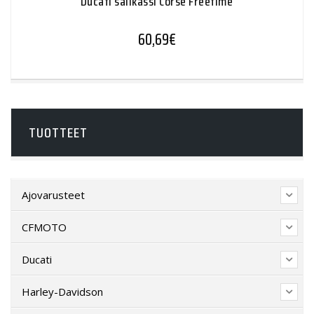
Ducati salikassi Corse Freetime
60,69
€
TUOTTEET
Ajovarusteet
CFMOTO
Ducati
Harley-Davidson