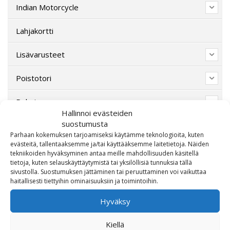
Indian Motorcycle
Lahjakortti
Lisävarusteet
Poistotori
Polaris
Hallinnoi evästeiden
suostumusta
Suzuki
Parhaan kokemuksen tarjoamiseksi käytämme teknologioita, kuten
evästeitä, tallentaaksemme ja/tai käyttääksemme laitetietoja. Näiden
SW-Motech
tekniikoiden hyväksyminen antaa meille mahdollisuuden käsitellä
tietoja, kuten selauskäyttäytymistä tai yksilöllisiä tunnuksia tällä
Varaosat/Sekalaiset
sivustolla. Suostumuksen jättäminen tai peruuttaminen voi vaikuttaa
haitallisesti tiettyihin ominaisuuksiin ja toimintoihin.
Hyväksy
Kiellä