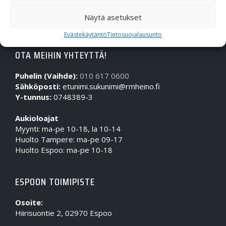
Näytä asetukset
Evästekäytäntö
Tietosuojalausunto
OTA MEIHIN YHTEYTTÄ!
Puhelin (Vaihde):
010 617 0600
Sähköposti:
etunimi.sukunimi@rmheino.fi
Y-tunnus:
0748389-3
Aukioloajat
Myynti: ma-pe 10-18, la 10-14
Huolto Tampere: ma-pe 09-17
Huolto Espoo: ma-pe 10-18
ESPOON TOIMIPISTE
Osoite:
Hiirisuontie 2, 02970 Espoo