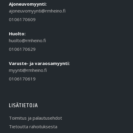
Ajoneuvomyynti:
ajoneuvomyynti@rmheino.fi
0106170609
Huolto:
huolto@rmheino.fi
0106170629
Varuste- ja varaosamyynti:
myynti@rmheino.fi
0106170619
LISÄTIETOJA
Toimitus ja palautusehdot
Tietoutta rahoituksesta