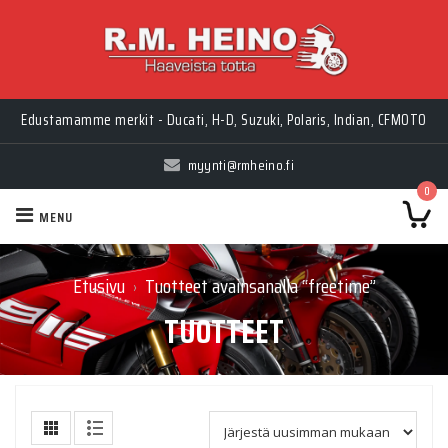
Edustamamme merkit - Ducati, H-D, Suzuki, Polaris, Indian, CFMOTO
myynti@rmheino.fi
0
MENU
Etusivu
Tuotteet avainsanalla “freetime”
›
TUOTTEET