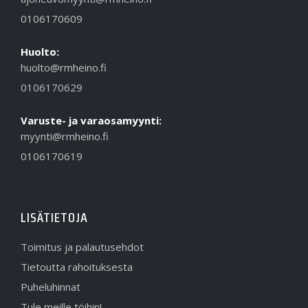
0106170609
Huolto:
huolto@rmheino.fi
0106170629
Varuste- ja varaosamyynti:
myynti@rmheino.fi
0106170619
LISÄTIETOJA
Toimitus ja palautusehdot
Tietoutta rahoituksesta
Puheluhinnat
Tule meille töihin!