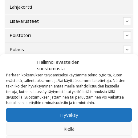
Lahjakortti
Lisävarusteet
Poistotori
Polaris
Hallinnoi evästeiden
Suzuki
suostumusta
Parhaan kokemuksen tarjoamiseksi käytämme teknologioita, kuten
SW-Motech
evästeitä, tallentaaksemme ja/tai käyttääksemme laitetietoja. Näiden
tekniikoiden hyväksyminen antaa meille mahdollisuuden käsitellä
Varaosat/Sekalaiset
tietoja, kuten selauskäyttäytymistä tai yksilöllisiä tunnuksia tällä
sivustolla. Suostumuksen jättäminen tai peruuttaminen voi vaikuttaa
haitallisesti tiettyihin ominaisuuksiin ja toimintoihin.
Hyväksy
Kiellä