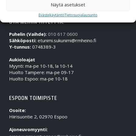
Näytä asetukset
Evästekäytäntö
Tietosuojalausunto
OTA MEIHIN YHTEYTTÄ!
Puhelin (Vaihde):
010 617 0600
Sähköposti:
etunimi.sukunimi@rmheino.fi
Y-tunnus:
0748389-3
Aukioloajat
Myynti: ma-pe 10-18, la 10-14
Huolto Tampere: ma-pe 09-17
Huolto Espoo: ma-pe 10-18
ESPOON TOIMIPISTE
Osoite:
Hiirisuontie 2, 02970 Espoo
Ajoneuvomyynti: