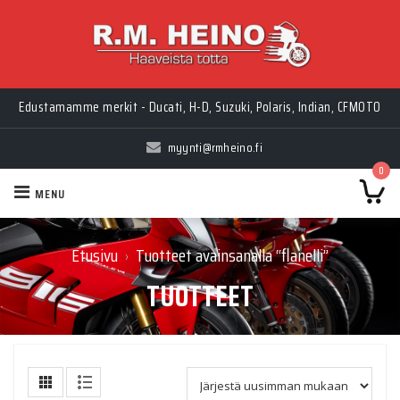
Edustamamme merkit - Ducati, H-D, Suzuki, Polaris, Indian, CFMOTO
myynti@rmheino.fi
0
MENU
Etusivu
Tuotteet avainsanalla “flanelli”
›
TUOTTEET