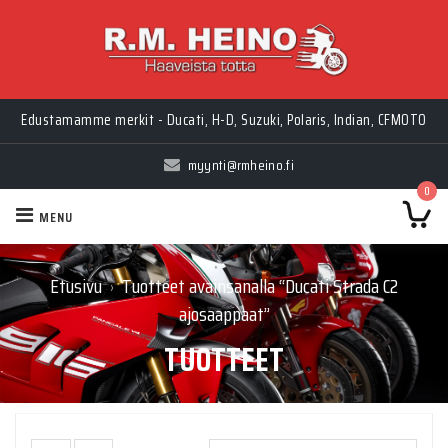
Edustamamme merkit - Ducati, H-D, Suzuki, Polaris, Indian, CFMOTO
myynti@rmheino.fi
0
MENU
Etusivu
Tuotteet avainsanalla “Ducati Strada C2
›
ajosaappaat”
TUOTTEET