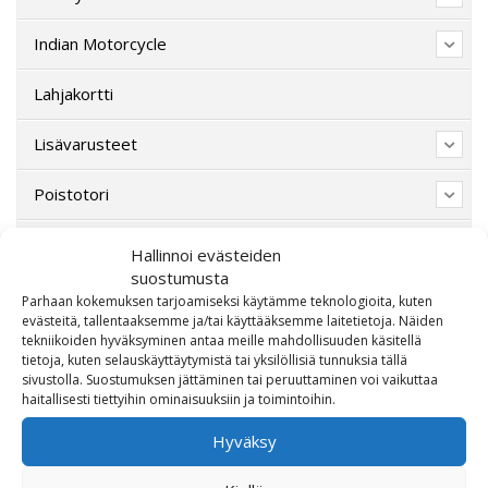
Indian Motorcycle
Lahjakortti
Lisävarusteet
Poistotori
Polaris
Hallinnoi evästeiden
suostumusta
Suzuki
Parhaan kokemuksen tarjoamiseksi käytämme teknologioita, kuten
evästeitä, tallentaaksemme ja/tai käyttääksemme laitetietoja. Näiden
tekniikoiden hyväksyminen antaa meille mahdollisuuden käsitellä
SW-Motech
tietoja, kuten selauskäyttäytymistä tai yksilöllisiä tunnuksia tällä
sivustolla. Suostumuksen jättäminen tai peruuttaminen voi vaikuttaa
Varaosat/Sekalaiset
haitallisesti tiettyihin ominaisuuksiin ja toimintoihin.
Hyväksy