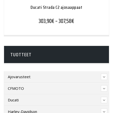
Ducati Strada C2 ajosaappaat
Hintaluokka: 303,90
303,90
€
–
307,58
€
TUOTTEET
Ajovarusteet
CFMOTO
Ducati
Harley-Davidson