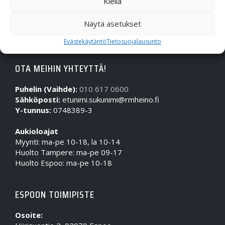
Kiellä
Näytä asetukset
Evästekäytäntö
Tietosuojalausunto
OTA MEIHIN YHTEYTTÄ!
Puhelin (Vaihde):
010 617 0600
Sähköposti:
etunimi.sukunimi@rmheino.fi
Y-tunnus:
0748389-3
Aukioloajat
Myynti: ma-pe 10-18, la 10-14
Huolto Tampere: ma-pe 09-17
Huolto Espoo: ma-pe 10-18
ESPOON TOIMIPISTE
Osoite: