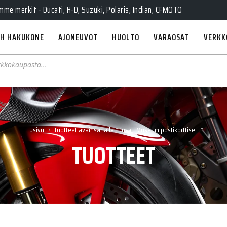
e merkit - Ducati, H-D, Suzuki, Polaris, Indian, CFMOTO
H HAKUKONE
AJONEUVOT
HUOLTO
VARAOSAT
VERKK
›
Etusivu
Tuotteet avainsanalla “Ducati Museum postikorttisetti”
TUOTTEET