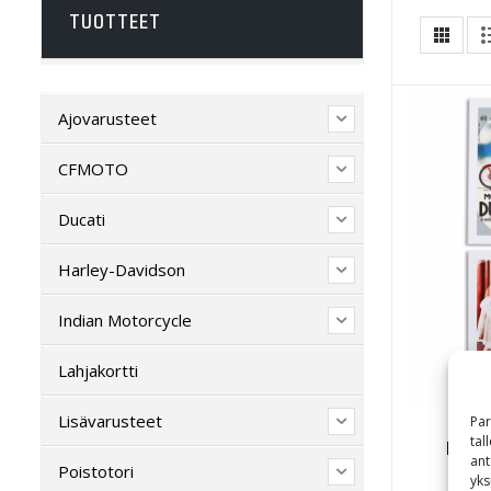
TUOTTEET
Ajovarusteet
CFMOTO
Ducati
Harley-Davidson
Indian Motorcycle
Lahjakortti
Lisävarusteet
Par
tal
Ducat
ant
Poistotori
yks