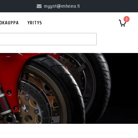
myynti@rmheino.fi
0
OKAUPPA
YRITYS