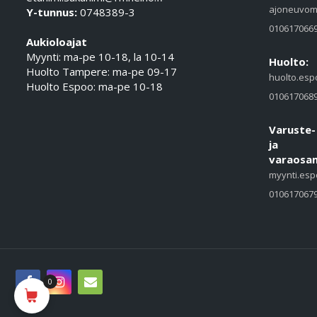
ajoneuvom
Y-tunnus:
0748389-3
010617066
Aukioloajat
Myynti: ma-pe 10-18, la 10-14
Huolto:
Huolto Tampere: ma-pe 09-17
huolto.esp
Huolto Espoo: ma-pe 10-18
010617068
Varuste-
ja
varaosam
myynti.esp
010617067
0