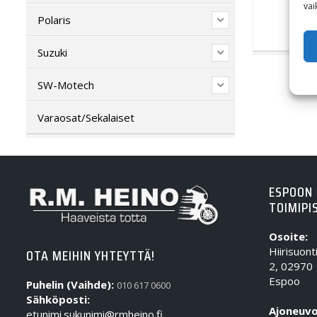
vai
Polaris
Suzuki
SW-Motech
Varaosat/Sekalaiset
ESPOON
TOIMIPI
Osoite:
Hiirisuont
OTA MEIHIN YHTEYTTÄ!
2, 02970
Espoo
Puhelin (Vaihde):
010 617 0600
Sähköposti:
Ajoneuvo
etunimi.sukunimi@rmheino.fi