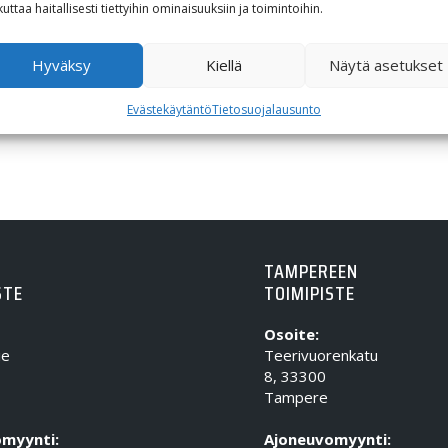
5,35
€
kuttaa haitallisesti tiettyihin ominaisuuksiin ja toimintoihin.
Hyväksy
Kiellä
Näytä asetukset
Evästekäytäntö
Tietosuojalausunto
TAMPEREEN
STE
TOIMIPISTE
Osoite:
ie
Teerivuorenkatu
8, 33300
Tampere
myynti:
Ajoneuvomyynti: