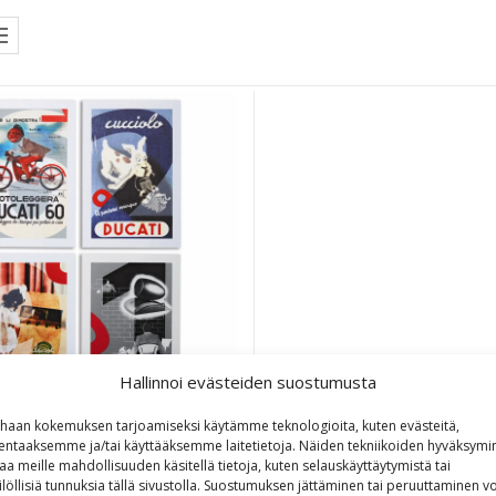
Hallinnoi evästeiden suostumusta
haan kokemuksen tarjoamiseksi käytämme teknologioita, kuten evästeitä,
lentaaksemme ja/tai käyttääksemme laitetietoja. Näiden tekniikoiden hyväksymi
i Museum postikorttisetti
aa meille mahdollisuuden käsitellä tietoja, kuten selauskäyttäytymistä tai
ilöllisiä tunnuksia tällä sivustolla. Suostumuksen jättäminen tai peruuttaminen vo