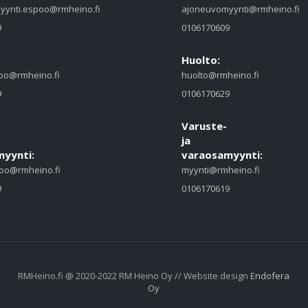
yynti.espoo@rmheino.fi
ajoneuvomyynti@rmheino.fi
9
0106170609
Huolto:
oo@rmheino.fi
huolto@rmheino.fi
9
0106170629
Varuste-
ja
yynti:
varaosamyynti:
oo@rmheino.fi
myynti@rmheino.fi
9
0106170619
RMHeino.fi @ 2020-2022 RM Heino Oy // Website design
Endofera
Oy