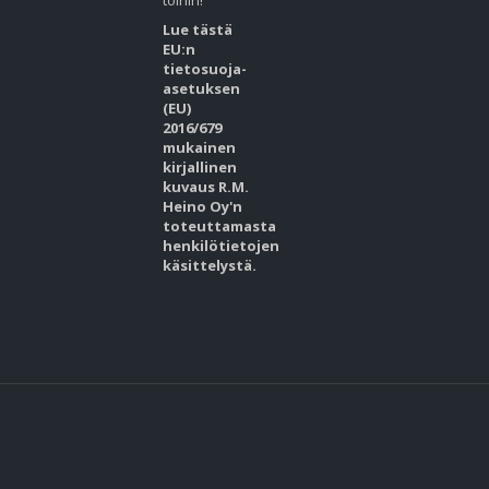
töihin!
Lue tästä
EU:n
tietosuoja-
asetuksen
(EU)
2016/679
mukainen
kirjallinen
kuvaus R.M.
Heino Oy'n
toteuttamasta
henkilötietojen
käsittelystä.