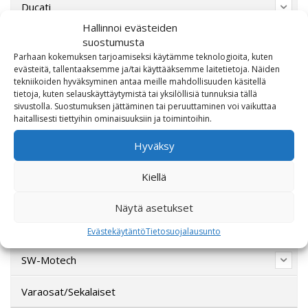
Ducati
Hallinnoi evästeiden
Harley-Davidson
suostumusta
Parhaan kokemuksen tarjoamiseksi käytämme teknologioita, kuten
Indian Motorcycle
evästeitä, tallentaaksemme ja/tai käyttääksemme laitetietoja. Näiden
tekniikoiden hyväksyminen antaa meille mahdollisuuden käsitellä
tietoja, kuten selauskäyttäytymistä tai yksilöllisiä tunnuksia tällä
Lahjakortti
sivustolla. Suostumuksen jättäminen tai peruuttaminen voi vaikuttaa
haitallisesti tiettyihin ominaisuuksiin ja toimintoihin.
Lisävarusteet
Hyväksy
Poistotori
Kiellä
Polaris
Näytä asetukset
Suzuki
Evästekäytäntö
Tietosuojalausunto
SW-Motech
Varaosat/Sekalaiset