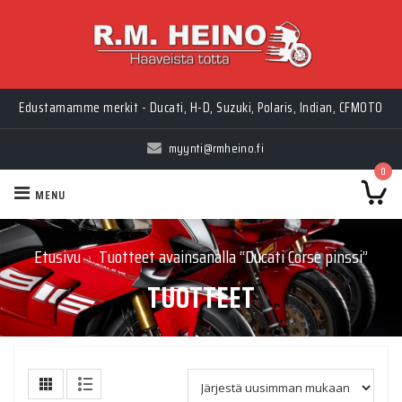
Edustamamme merkit - Ducati, H-D, Suzuki, Polaris, Indian, CFMOTO
myynti@rmheino.fi
0
MENU
Etusivu
Tuotteet avainsanalla “Ducati Corse pinssi”
›
TUOTTEET