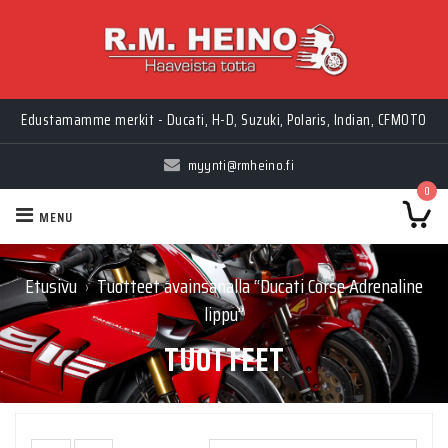
Edustamamme merkit - Ducati, H-D, Suzuki, Polaris, Indian, CFMOTO
myynti@rmheino.fi
0
MENU
Etusivu
Tuotteet avainsanalla “Ducati Corse Adrenaline
›
lippu”
TUOTTEET