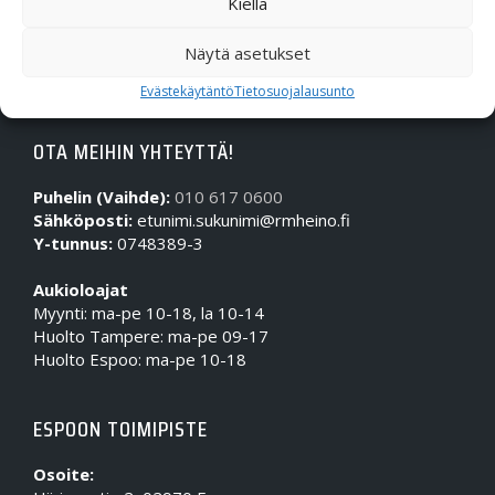
Kiellä
Näytä asetukset
Evästekäytäntö
Tietosuojalausunto
OTA MEIHIN YHTEYTTÄ!
Puhelin (Vaihde):
010 617 0600
Sähköposti:
etunimi.sukunimi@rmheino.fi
Y-tunnus:
0748389-3
Aukioloajat
Myynti: ma-pe 10-18, la 10-14
Huolto Tampere: ma-pe 09-17
Huolto Espoo: ma-pe 10-18
ESPOON TOIMIPISTE
Osoite: