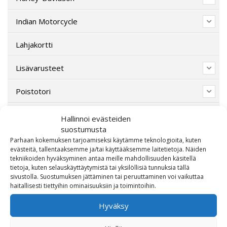
Indian Motorcycle
Lahjakortti
Lisävarusteet
Poistotori
Polaris
Hallinnoi evästeiden
suostumusta
Suzuki
Parhaan kokemuksen tarjoamiseksi käytämme teknologioita, kuten
evästeitä, tallentaaksemme ja/tai käyttääksemme laitetietoja. Näiden
tekniikoiden hyväksyminen antaa meille mahdollisuuden käsitellä
SW-Motech
tietoja, kuten selauskäyttäytymistä tai yksilöllisiä tunnuksia tällä
sivustolla. Suostumuksen jättäminen tai peruuttaminen voi vaikuttaa
Varaosat/Sekalaiset
haitallisesti tiettyihin ominaisuuksiin ja toimintoihin.
Hyväksy