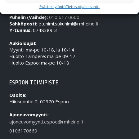
OTA MEIHIN YHTEYTTÄ!
Evästekäytäntö
Tietosuojalausunto
Puhelin (Vaihde):
010 617 0600
Sähköposti:
etunimi.sukunimi@rmheino.fi
Y-tunnus:
0748389-3
Aukioloajat
Myynti: ma-pe 10-18, la 10-14
Huolto Tampere: ma-pe 09-17
Huolto Espoo: ma-pe 10-18
ESPOON TOIMIPISTE
Osoite:
Hiirisuontie 2, 02970 Espoo
Ajoneuvomyynti:
ajoneuvomyynti.espoo@rmheino.fi
0106170669