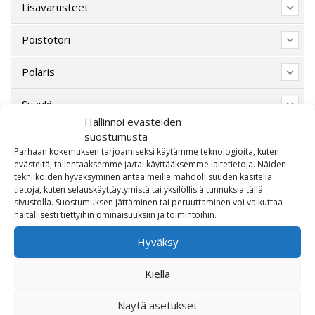
Lisävarusteet
Poistotori
Polaris
Suzuki
Hallinnoi evästeiden
suostumusta
SW-Motech
Parhaan kokemuksen tarjoamiseksi käytämme teknologioita, kuten
evästeitä, tallentaaksemme ja/tai käyttääksemme laitetietoja. Näiden
Varaosat/Sekalaiset
tekniikoiden hyväksyminen antaa meille mahdollisuuden käsitellä
tietoja, kuten selauskäyttäytymistä tai yksilöllisiä tunnuksia tällä
sivustolla. Suostumuksen jättäminen tai peruuttaminen voi vaikuttaa
haitallisesti tiettyihin ominaisuuksiin ja toimintoihin.
Hyväksy
Kiellä
Näytä asetukset