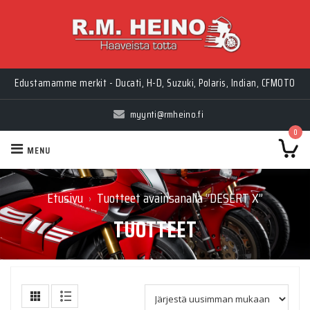
Edustamamme merkit - Ducati, H-D, Suzuki, Polaris, Indian, CFMOTO
myynti@rmheino.fi
0
MENU
Etusivu
Tuotteet avainsanalla “DESERT X”
›
TUOTTEET