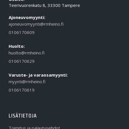
Teerivuorenkatu 8, 33300 Tampere
Ajoneuvomyynti:
ajoneuvomyynti@rmheino.fi
0106170609
Huolto:
huolto@rmheino.fi
0106170629
Varuste- ja varaosamyynti:
myynti@rmheino.fi
0106170619
LISÄTIETOJA
Toimitus ja palautusehdot