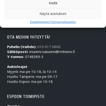
Kiellä
Näytä asetukset
Evästekäytäntö
Tietosuojalausunto
OTA MEIHIN YHTEYTTÄ!
Puhelin (Vaihde):
010 617 0600
Sähköposti:
etunimi.sukunimi@rmheino.fi
Y-tunnus:
0748389-3
Aukioloajat
Myynti: ma-pe 10-18, la 10-14
Huolto Tampere: ma-pe 09-17
Huolto Espoo: ma-pe 10-18
ESPOON TOIMIPISTE
Osoite: