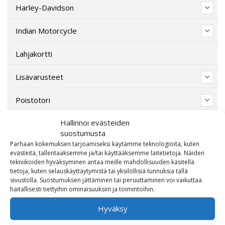
Harley-Davidson
Indian Motorcycle
Lahjakortti
Lisävarusteet
Poistotori
Hallinnoi evästeiden
Polaris
suostumusta
Parhaan kokemuksen tarjoamiseksi käytämme teknologioita, kuten
Suzuki
evästeitä, tallentaaksemme ja/tai käyttääksemme laitetietoja. Näiden
tekniikoiden hyväksyminen antaa meille mahdollisuuden käsitellä
SW-Motech
tietoja, kuten selauskäyttäytymistä tai yksilöllisiä tunnuksia tällä
sivustolla. Suostumuksen jättäminen tai peruuttaminen voi vaikuttaa
haitallisesti tiettyihin ominaisuuksiin ja toimintoihin.
Varaosat/Sekalaiset
Hyväksy