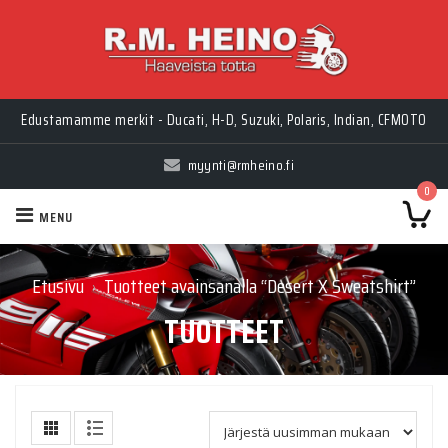
Edustamamme merkit - Ducati, H-D, Suzuki, Polaris, Indian, CFMOTO
myynti@rmheino.fi
0
MENU
Etusivu
Tuotteet avainsanalla “Desert X Sweatshirt”
›
TUOTTEET