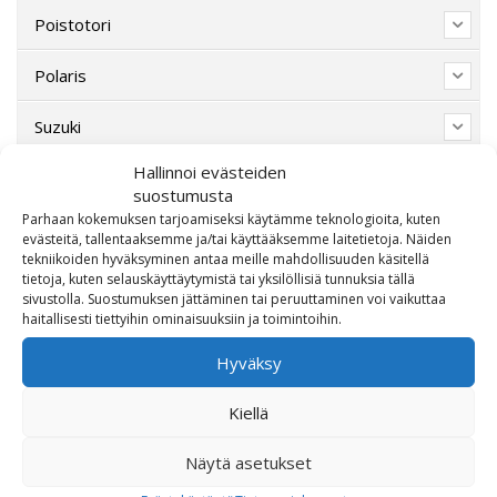
Poistotori
Polaris
Suzuki
Hallinnoi evästeiden
SW-Motech
suostumusta
Parhaan kokemuksen tarjoamiseksi käytämme teknologioita, kuten
Varaosat/Sekalaiset
evästeitä, tallentaaksemme ja/tai käyttääksemme laitetietoja. Näiden
tekniikoiden hyväksyminen antaa meille mahdollisuuden käsitellä
tietoja, kuten selauskäyttäytymistä tai yksilöllisiä tunnuksia tällä
sivustolla. Suostumuksen jättäminen tai peruuttaminen voi vaikuttaa
haitallisesti tiettyihin ominaisuuksiin ja toimintoihin.
Hyväksy
Kiellä
Näytä asetukset
OTA MEIHIN YHTEYTTÄ!