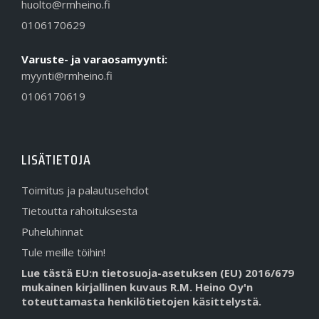
huolto@rmheino.fi
0106170629
Varuste- ja varaosamyynti:
myynti@rmheino.fi
0106170619
LISÄTIETOJA
Toimitus ja palautusehdot
Tietoutta rahoituksesta
Puheluhinnat
Tule meille töihin!
Lue tästä EU:n tietosuoja-asetuksen (EU) 2016/679
mukainen kirjallinen kuvaus R.M. Heino Oy'n
toteuttamasta henkilötietojen käsittelystä.