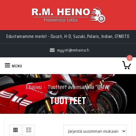
Edustamamme merkit - Ducati, H-D, Suzuki, Polaris, Indian, CFMOTO
myynti@rmheino.fi
0
MENU
Etusivu
Tuotteet avainsanalla “BMW”
›
TUOTTEET