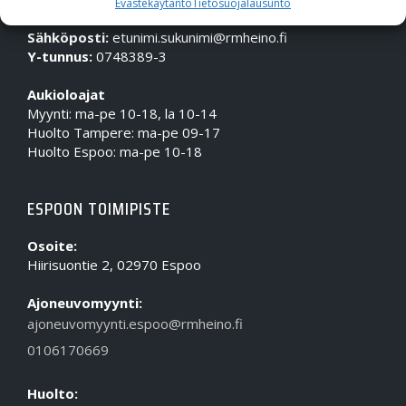
Evästekäytäntö
Tietosuojalausunto
Puhelin (Vaihde):
010 617 0600
Sähköposti:
etunimi.sukunimi@rmheino.fi
Y-tunnus:
0748389-3
Aukioloajat
Myynti: ma-pe 10-18, la 10-14
Huolto Tampere: ma-pe 09-17
Huolto Espoo: ma-pe 10-18
ESPOON TOIMIPISTE
Osoite:
Hiirisuontie 2, 02970 Espoo
Ajoneuvomyynti:
ajoneuvomyynti.espoo@rmheino.fi
0106170669
Huolto: