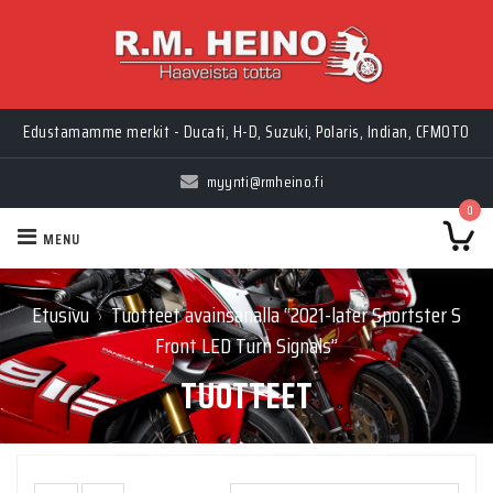
Edustamamme merkit - Ducati, H-D, Suzuki, Polaris, Indian, CFMOTO
myynti@rmheino.fi
0
MENU
Etusivu
Tuotteet avainsanalla “2021-later Sportster S
›
Front LED Turn Signals”
TUOTTEET