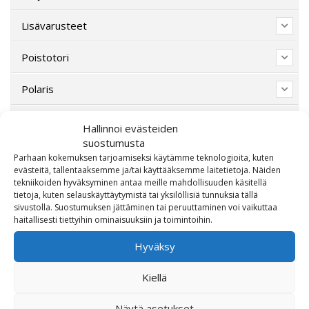
Lisävarusteet
Poistotori
Polaris
Suzuki
Hallinnoi evästeiden
suostumusta
SW-Motech
Parhaan kokemuksen tarjoamiseksi käytämme teknologioita, kuten
evästeitä, tallentaaksemme ja/tai käyttääksemme laitetietoja. Näiden
tekniikoiden hyväksyminen antaa meille mahdollisuuden käsitellä
Varaosat/Sekalaiset
tietoja, kuten selauskäyttäytymistä tai yksilöllisiä tunnuksia tällä
sivustolla. Suostumuksen jättäminen tai peruuttaminen voi vaikuttaa
haitallisesti tiettyihin ominaisuuksiin ja toimintoihin.
Hyväksy
Kiellä
Näytä asetukset