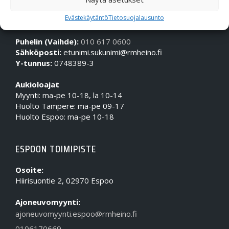
OTA MEIHIN YHTEYTTÄ!
Evästekäytäntö
Tietosuojalausunto
Puhelin (Vaihde):
010 617 0600
Sähköposti:
etunimi.sukunimi@rmheino.fi
Y-tunnus:
0748389-3
Aukioloajat
Myynti: ma-pe 10-18, la 10-14
Huolto Tampere: ma-pe 09-17
Huolto Espoo: ma-pe 10-18
ESPOON TOIMIPISTE
Osoite:
Hiirisuontie 2, 02970 Espoo
Ajoneuvomyynti:
ajoneuvomyynti.espoo@rmheino.fi
0106170669