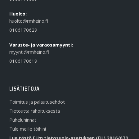
Huolto:
huolto@rmheino.fi
0106170629
Varuste- ja varaosamyynti:
myynti@rmheino.fi
0106170619
LISÄTIETOJA
Toimitus ja palautusehdot
Tietoutta rahoituksesta
Puheluhinnat
Tule meille töihin!
Lue tästä EU:n tietosuoja-asetuksen (EU) 2016/679