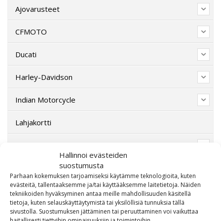
Ajovarusteet
CFMOTO
Ducati
Harley-Davidson
Indian Motorcycle
Lahjakortti
Lisävarusteet
Hallinnoi evästeiden
suostumusta
Poistotori
Parhaan kokemuksen tarjoamiseksi käytämme teknologioita, kuten
evästeitä, tallentaaksemme ja/tai käyttääksemme laitetietoja. Näiden
Polaris
tekniikoiden hyväksyminen antaa meille mahdollisuuden käsitellä
tietoja, kuten selauskäyttäytymistä tai yksilöllisiä tunnuksia tällä
sivustolla. Suostumuksen jättäminen tai peruuttaminen voi vaikuttaa
Suzuki
haitallisesti tiettyihin ominaisuuksiin ja toimintoihin.