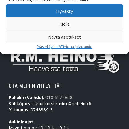
SW-Motech
Hyväksy
Varaosat/Sekalaiset
Kiellä
Näytä asetukset
Evästekäytäntö
Tietosuojalausunto
OTA MEIHIN YHTEYTTÄ!
Puhelin (Vaihde):
010 617 0600
Sähköposti:
etunimi.sukunimi@rmheino.fi
Y-tunnus:
0748389-3
Aukioloajat
Myynti: ma-pe 10-18, la 10-14