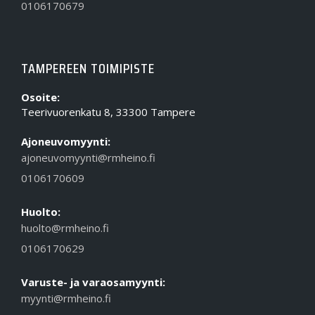
0106170679
TAMPEREEN TOIMIPISTE
Osoite:
Teerivuorenkatu 8, 33300 Tampere
Ajoneuvomyynti:
ajoneuvomyynti@rmheino.fi
0106170609
Huolto:
huolto@rmheino.fi
0106170629
Varuste- ja varaosamyynti:
myynti@rmheino.fi