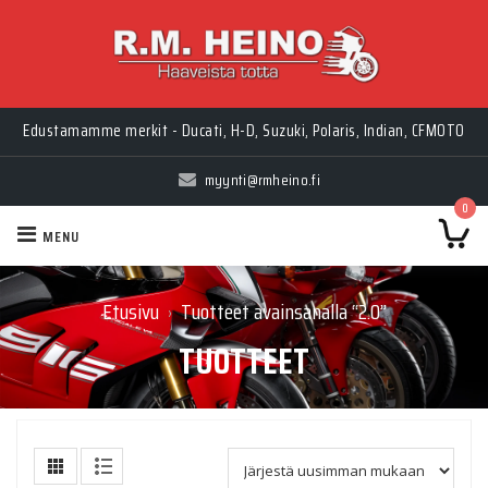
Edustamamme merkit - Ducati, H-D, Suzuki, Polaris, Indian, CFMOTO
myynti@rmheino.fi
0
MENU
Etusivu
Tuotteet avainsanalla “2.0”
›
TUOTTEET