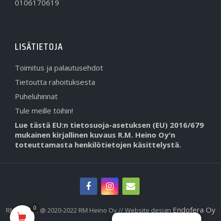
0106170619
LISÄTIETOJA
Toimitus ja palautusehdot
Tietoutta rahoituksesta
Puheluhinnat
Tule meille töihin!
Lue tästä EU:n tietosuoja-asetuksen (EU) 2016/679
mukainen kirjallinen kuvaus R.M. Heino Oy'n
toteuttamasta henkilötietojen käsittelystä.
0
Endofera Oy
RMHeino.fi @ 2020-2022 RM Heino Oy // Website design