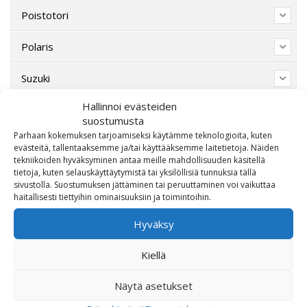
Poistotori
Polaris
Suzuki
Hallinnoi evästeiden
SW-Motech
suostumusta
Parhaan kokemuksen tarjoamiseksi käytämme teknologioita, kuten
Varaosat/Sekalaiset
evästeitä, tallentaaksemme ja/tai käyttääksemme laitetietoja. Näiden
tekniikoiden hyväksyminen antaa meille mahdollisuuden käsitellä
tietoja, kuten selauskäyttäytymistä tai yksilöllisiä tunnuksia tällä
sivustolla. Suostumuksen jättäminen tai peruuttaminen voi vaikuttaa
haitallisesti tiettyihin ominaisuuksiin ja toimintoihin.
Hyväksy
Kiellä
Näytä asetukset
OTA MEIHIN YHTEYTTÄ!