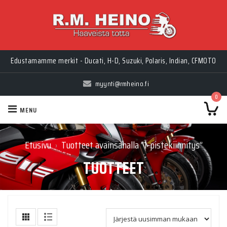
Edustamamme merkit - Ducati, H-D, Suzuki, Polaris, Indian, CFMOTO
myynti@rmheino.fi
0
MENU
Etusivu
Tuotteet avainsanalla “1-pistekiinnitys”
›
TUOTTEET