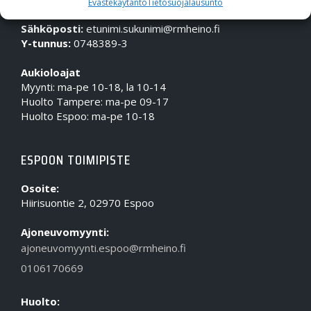
Evästekäytäntö
Tietosuojalausunto
Puhelin (Vaihde):
010 617 0600
Sähköposti:
etunimi.sukunimi@rmheino.fi
Y-tunnus:
0748389-3
Aukioloajat
Myynti: ma-pe 10-18, la 10-14
Huolto Tampere: ma-pe 09-17
Huolto Espoo: ma-pe 10-18
ESPOON TOIMIPISTE
Osoite:
Hiirisuontie 2, 02970 Espoo
Ajoneuvomyynti:
ajoneuvomyynti.espoo@rmheino.fi
0106170669
Huolto: