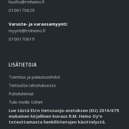
huolto@rmheino.fi
0106170629
Varuste- ja varaosamyynti:
myynti@rmheino.fi
0106170619
LISÄTIETOJA
Toimitus ja palautusehdot
Tietoutta rahoituksesta
Puheluhinnat
Tule meille töihin!
Lue tästä EU:n tietosuoja-asetuksen (EU) 2016/679
mukainen kirjallinen kuvaus R.M. Heino Oy'n
toteuttamasta henkilötietojen käsittelystä.