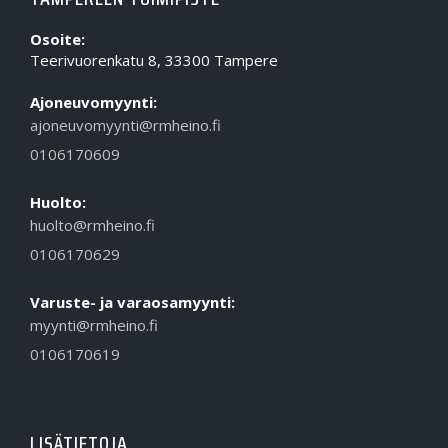
Osoite:
Teerivuorenkatu 8, 33300 Tampere
Ajoneuvomyynti:
ajoneuvomyynti@rmheino.fi
0106170609
Huolto:
huolto@rmheino.fi
0106170629
Varuste- ja varaosamyynti:
myynti@rmheino.fi
0106170619
LISÄTIETOJA