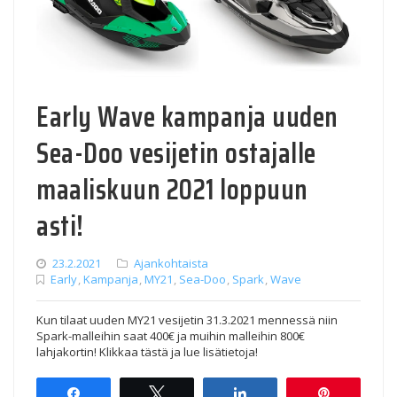
Early Wave kampanja uuden
Sea-Doo vesijetin ostajalle
maaliskuun 2021 loppuun
asti!
23.2.2021
Ajankohtaista
Early
,
Kampanja
,
MY21
,
Sea-Doo
,
Spark
,
Wave
Kun tilaat uuden MY21 vesijetin 31.3.2021 mennessä niin
Spark-malleihin saat 400€ ja muihin malleihin 800€
lahjakortin! Klikkaa tästä ja lue lisätietoja!
Share
Tweet
Share
Pin