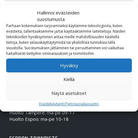
Hallinnoi evästeiden
suostumusta
Parhaan kokemuksen tarjoamiseksi käytämme teknologioita, kuten
evästeitä, tallentaaksemme ja/tai käyttääksemme laitetietoja. Näiden
tekniikoiden hyväksyminen antaa meille mahdollisuuden käsitellä
tietoja, kuten selauskäyttäytymistä tai yksilöllisiä tunnuksia tällä
sivustolla. Suostumuksen jättäminen tai peruuttaminen voi vaikuttaa
haitallisesti tiettyihin ominaisuuksiin ja toimintoihin.
OTA MEIHIN YHTEYTTÄ!
Hyväksy
Puhelin (Vaihde):
010 617 0600
Kiellä
Sähköposti:
etunimi.sukunimi@rmheino.fi
Y-tunnus:
0748389-3
Näytä asetukset
Aukioloajat
Evästekäytäntö
Tietosuojalausunto
Myynti: ma-pe 10-18, la 10-14
Huolto Tampere: ma-pe 09-17
Huolto Espoo: ma-pe 10-18