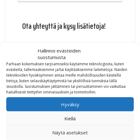
Ota yhteyttä ja kysy lisätietoja!
Hallinnoi evästeiden
Etu- ja sukunimesi
*
suostumusta
Parhaan kokemuksen tarjoamiseksi käytämme teknologioita, kuten
evästeitä, tallentaaksemme ja/tai käyttääksemme laitetietoja. Näiden
tekniikoiden hyväksyminen antaa meille mahdollisuuden käsitellä
Puhelinnumerosi
*
tietoja, kuten selauskäyttäytymistä tai yksilöllisiä tunnuksia tällä
sivustolla. Suostumuksen jättäminen tai peruuttaminen voi vaikuttaa
haitallisesti tiettyihin ominaisuuksiin ja toimintoihin.
Hyväksy
Sähköpostiosoitteesi
*
Kiellä
Ajoneuvon malli josta olet
Näytä asetukset
kiinnostunut
*