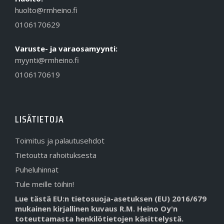
huolto@rmheino.fi
0106170629
Varuste- ja varaosamyynti:
myynti@rmheino.fi
0106170619
LISÄTIETOJA
Toimitus ja palautusehdot
Tietoutta rahoituksesta
Puheluhinnat
Tule meille töihin!
Lue tästä EU:n tietosuoja-asetuksen (EU) 2016/679
mukainen kirjallinen kuvaus R.M. Heino Oy'n
toteuttamasta henkilötietojen käsittelystä.