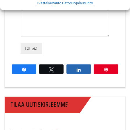
Evästekäytäntö
Tietosuojalausunto
Lähetä
Share
Tweet
Share
Pin
TILAA UUTISKIRJEEMME