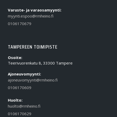
Varuste- ja varaosamyynti:
myynti.espoo@rmheino.fi
0106170679
TAMPEREEN TOIMIPISTE
Osoite:
Teerivuorenkatu 8, 33300 Tampere
Ajoneuvomyynti:
ajoneuvomyynti@rmheino.fi
0106170609
Huolto:
huolto@rmheino.fi
0106170629