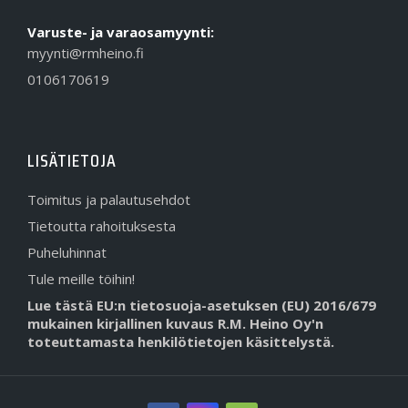
Varuste- ja varaosamyynti:
myynti@rmheino.fi
0106170619
LISÄTIETOJA
Toimitus ja palautusehdot
Tietoutta rahoituksesta
Puheluhinnat
Tule meille töihin!
Lue tästä EU:n tietosuoja-asetuksen (EU) 2016/679
mukainen kirjallinen kuvaus R.M. Heino Oy'n
toteuttamasta henkilötietojen käsittelystä.