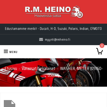
Edustamamme merkit - Ducati, H-D, Suzuki, Polaris, Indian, CFMOTO
myynti@rmheino.fi
0
MENU
Etusivu
Varaosat/Sekalaiset
WASHER, METER (09160-
›
›
05037)