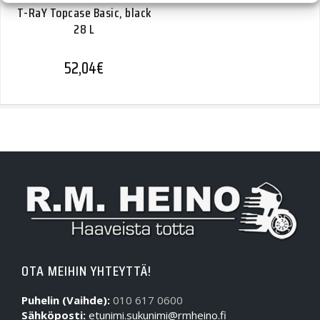
T-RaY Topcase Basic, black
28 L
52,04
€
OTA MEIHIN YHTEYTTÄ!
Puhelin (Vaihde):
010 617 0600
Sähköposti:
etunimi.sukunimi@rmheino.fi