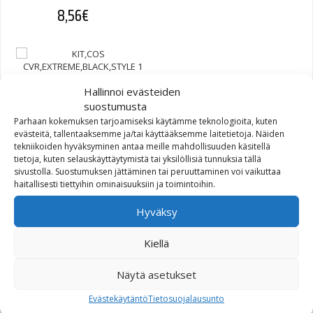
8,56
€
Hallinnoi evästeiden
suostumusta
KIT,COS
Parhaan kokemuksen tarjoamiseksi käytämme teknologioita, kuten
CVR,EXTREME,BLACK,STYLE
evästeitä, tallentaaksemme ja/tai käyttääksemme laitetietoja. Näiden
1 (61300845)
tekniikoiden hyväksyminen antaa meille mahdollisuuden käsitellä
tietoja, kuten selauskäyttäytymistä tai yksilöllisiä tunnuksia tällä
sivustolla. Suostumuksen jättäminen tai peruuttaminen voi vaikuttaa
261,27
€
haitallisesti tiettyihin ominaisuuksiin ja toimintoihin.
Hyväksy
Kiellä
Näytä asetukset
Evästekäytäntö
Tietosuojalausunto