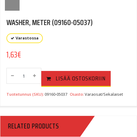
WASHER, METER (09160-05037)
Varastossa
1,63
€
WASHER,
LISÄÄ OSTOSKORIIN
METER
(09160-
05037)
Tuotetunnus (SKU):
09160-05037
Osasto:
Varaosat/Sekalaiset
Quantity
RELATED PRODUCTS