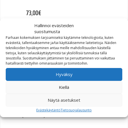
73,00
€
Hallinnoi evästeiden
suostumusta
Parhaan kokemuksen tarjoamiseksi käytämme teknologioita, kuten
evästeitä, tallentaaksemme ja/tai käyttääksemme laitetietoja. Näiden
KIT,BRTHR,EXTREME
tekniikoiden hyväksyminen antaa meille mahdollisuuden käsitellä
ELEMENT,BLACK
tietoja, kuten selauskäyttäytymistä tai yksilöllisiä tunnuksia tällä
sivustolla. Suostumuksen jättäminen tai peruuttaminen voi vaikuttaa
(29400357)
haitallisesti tiettyihin ominaisuuksiin ja toimintoihin.
326,62
€
Hyväksy
Kiellä
Näytä asetukset
FRAME LOWER RIGHT
Evästekäytäntö
Tietosuojalausunto
(47988-05)