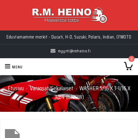
Edustamamme merkit - Ducati, H-D, Suzuki, Polaris, Indian, CFMOTO
myynti@rmheino.fi
0
MENU
Etusivu
Varaosat/Sekalaiset
WASHER 5/16 X 1-1/16 X
›
›
3/64 (6229W)