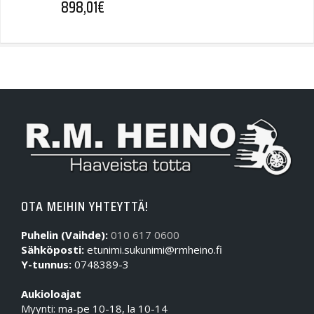
898,01
€
OTA MEIHIN YHTEYTTÄ!
Puhelin (Vaihde):
010 617 0600
Sähköposti:
etunimi.sukunimi@rmheino.fi
Y-tunnus:
0748389-3
Aukioloajat
Myynti: ma-pe 10-18, la 10-14