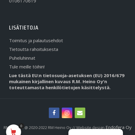
0106170619
LISÄTIETOJA
Toimitus ja palautusehdot
Tietoutta rahoituksesta
Puheluhinnat
Tule meille töihin!
Lue tästä EU:n tietosuoja-asetuksen (EU) 2016/679
mukainen kirjallinen kuvaus R.M. Heino Oy'n
toteuttamasta henkilötietojen käsittelystä.
0
Endofera Oy
RMHeino.fi @ 2020-2022 RM Heino Oy // Website design