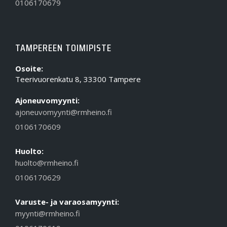
0106170679
TAMPEREEN TOIMIPISTE
Osoite:
Teerivuorenkatu 8, 33300 Tampere
Ajoneuvomyynti:
ajoneuvomyynti@rmheino.fi
0106170609
Huolto:
huolto@rmheino.fi
0106170629
Varuste- ja varaosamyynti:
myynti@rmheino.fi