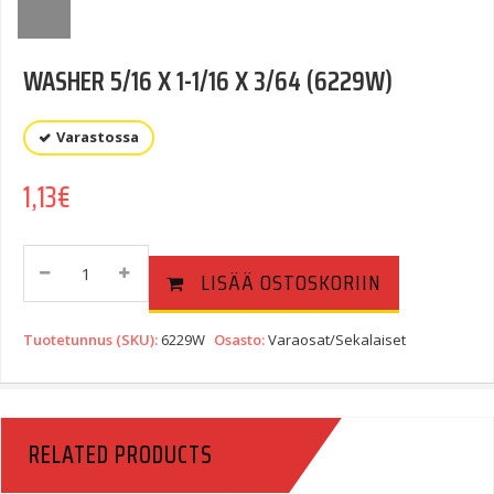
WASHER 5/16 X 1-1/16 X 3/64 (6229W)
Varastossa
1,13
€
WASHER
LISÄÄ OSTOSKORIIN
5/16
X
1-
Tuotetunnus (SKU):
6229W
Osasto:
Varaosat/Sekalaiset
1/16
X
3/64
(6229W)
RELATED PRODUCTS
Quantity