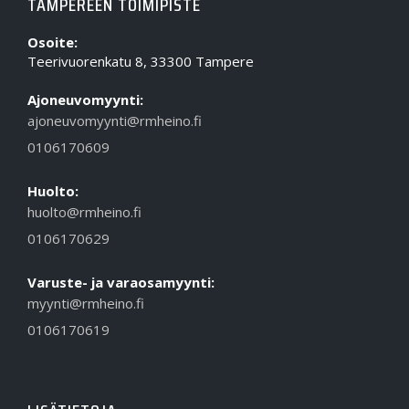
TAMPEREEN TOIMIPISTE
Osoite:
Teerivuorenkatu 8, 33300 Tampere
Ajoneuvomyynti:
ajoneuvomyynti@rmheino.fi
0106170609
Huolto:
huolto@rmheino.fi
0106170629
Varuste- ja varaosamyynti:
myynti@rmheino.fi
0106170619