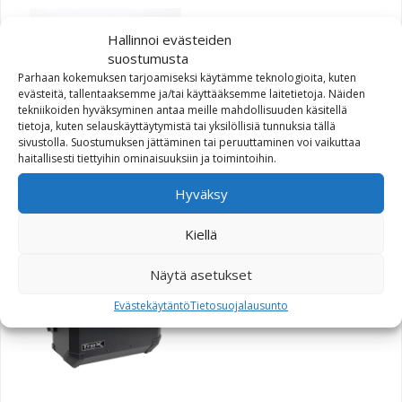
Hallinnoi evästeiden
suostumusta
Parhaan kokemuksen tarjoamiseksi käytämme teknologioita, kuten
evästeitä, tallentaaksemme ja/tai käyttääksemme laitetietoja. Näiden
tekniikoiden hyväksyminen antaa meille mahdollisuuden käsitellä
tietoja, kuten selauskäyttäytymistä tai yksilöllisiä tunnuksia tällä
sivustolla. Suostumuksen jättäminen tai peruuttaminen voi vaikuttaa
SW-Motech TraX EVO-
haitallisesti tiettyihin ominaisuuksiin ja toimintoihin.
sisälaukku TraX musta
Hyväksy
55,00
€
Kiellä
Näytä asetukset
Evästekäytäntö
Tietosuojalausunto