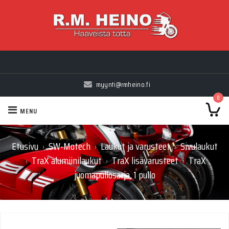
Myynti Ma-Pe 10-18, La 10-14, Huolto Ma-Pe 9-17
Edustamamme merkit - Ducati, H-D, Suzuki, Polaris, Indian, CFMOTO
myynti@rmheino.fi
0
MENU
Etusivu
SW-Motech
Laukut ja varusteet
Sivulaukut
›
›
›
TraX alumiinilaukut
TraX lisävarusteet
TraX
›
›
›
juomapullosarja, 1 pullo