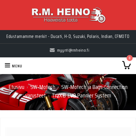
Edustamamme merkit - Ducati, H-D, Suzuki, Polaris, Indian, CFMOTO
myynti@rmheino.fi
0
MENU
Etusivu
SW-Motech
SW-Motech ja Bags-Connection
›
›
varusteet
TraX® EVO Pannier System
›