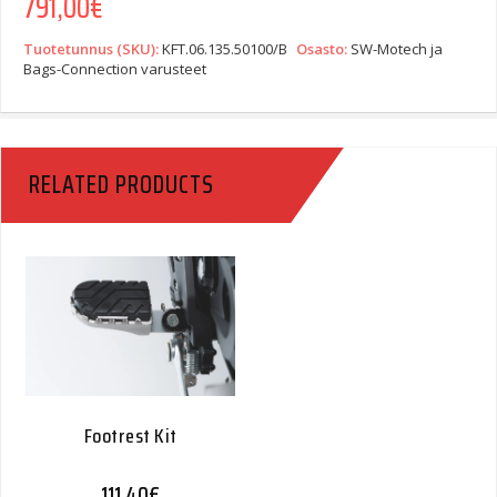
791,00
€
Tuotetunnus (SKU):
KFT.06.135.50100/B
Osasto:
SW-Motech ja
Bags-Connection varusteet
RELATED PRODUCTS
Footrest Kit
111,40
€