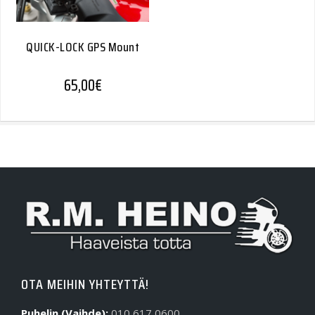
QUICK-LOCK GPS Mount
65,00
€
OTA MEIHIN YHTEYTTÄ!
Puhelin (Vaihde):
010 617 0600