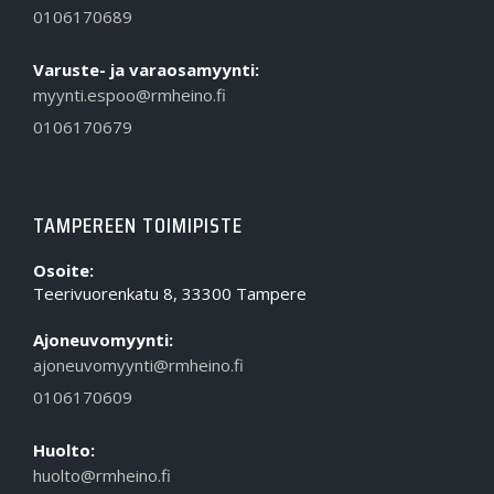
0106170689
Varuste- ja varaosamyynti:
myynti.espoo@rmheino.fi
0106170679
TAMPEREEN TOIMIPISTE
Osoite:
Teerivuorenkatu 8, 33300 Tampere
Ajoneuvomyynti:
ajoneuvomyynti@rmheino.fi
0106170609
Huolto:
huolto@rmheino.fi