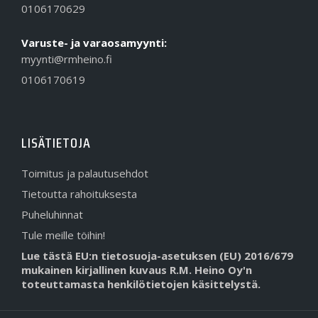
0106170629
Varuste- ja varaosamyynti:
myynti@rmheino.fi
0106170619
LISÄTIETOJA
Toimitus ja palautusehdot
Tietoutta rahoituksesta
Puheluhinnat
Tule meille töihin!
Lue tästä EU:n tietosuoja-asetuksen (EU) 2016/679
mukainen kirjallinen kuvaus R.M. Heino Oy'n
toteuttamasta henkilötietojen käsittelystä.