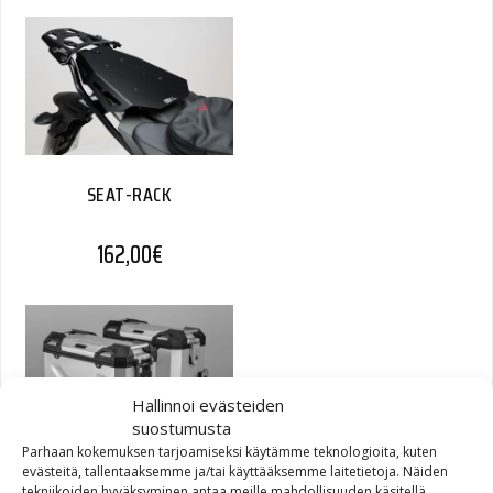
SEAT-RACK
162,00
€
Hallinnoi evästeiden
suostumusta
Parhaan kokemuksen tarjoamiseksi käytämme teknologioita, kuten
evästeitä, tallentaaksemme ja/tai käyttääksemme laitetietoja. Näiden
TRAX ADV Pannier System
tekniikoiden hyväksyminen antaa meille mahdollisuuden käsitellä