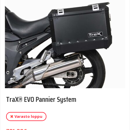
TraX® EVO Pannier System
Varasto loppu