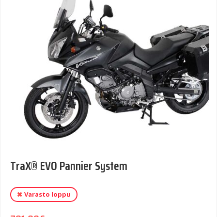
TraX® EVO Pannier System
Varasto loppu