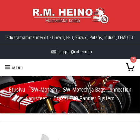
Edustamamme merkit - Ducati, H-D, Suzuki, Polaris, Indian, CFMOTO
myynti@rmheino.fi
0
MENU
Etusivu
SW-Motech
SW-Motech ja Bags-Connection
›
›
varusteet
TraX® EVO Pannier System
›