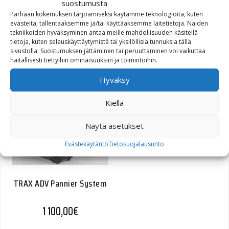
suostumusta
Parhaan kokemuksen tarjoamiseksi käytämme teknologioita, kuten
evästeitä, tallentaaksemme ja/tai käyttääksemme laitetietoja. Näiden
tekniikoiden hyväksyminen antaa meille mahdollisuuden käsitellä
tietoja, kuten selauskäyttäytymistä tai yksilöllisiä tunnuksia tällä
ALU-RACK
sivustolla. Suostumuksen jättäminen tai peruuttaminen voi vaikuttaa
haitallisesti tiettyihin ominaisuuksiin ja toimintoihin.
131,60
€
Hyväksy
Kiellä
Näytä asetukset
Evästekäytäntö
Tietosuojalausunto
TRAX ADV Pannier System
1 100,00
€