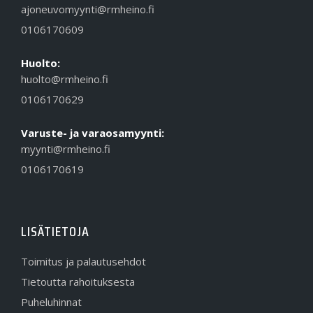
ajoneuvomyynti@rmheino.fi
0106170609
Huolto:
huolto@rmheino.fi
0106170629
Varuste- ja varaosamyynti:
myynti@rmheino.fi
0106170619
LISÄTIETOJA
Toimitus ja palautusehdot
Tietoutta rahoituksesta
Puheluhinnat