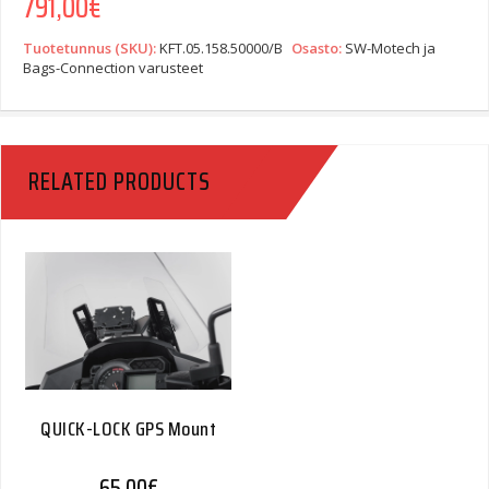
791,00
€
Tuotetunnus (SKU):
KFT.05.158.50000/B
Osasto:
SW-Motech ja
Bags-Connection varusteet
RELATED PRODUCTS
QUICK-LOCK GPS Mount
65,00
€