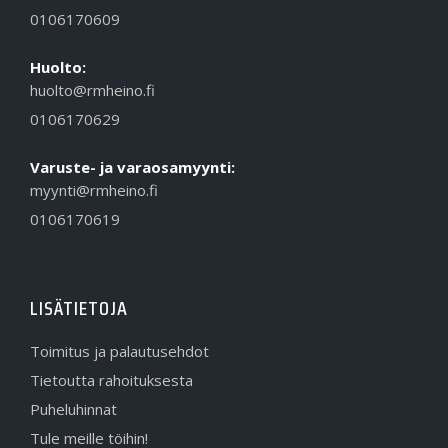
0106170609
Huolto:
huolto@rmheino.fi
0106170629
Varuste- ja varaosamyynti:
myynti@rmheino.fi
0106170619
LISÄTIETOJA
Toimitus ja palautusehdot
Tietoutta rahoituksesta
Puheluhinnat
Tule meille töihin!