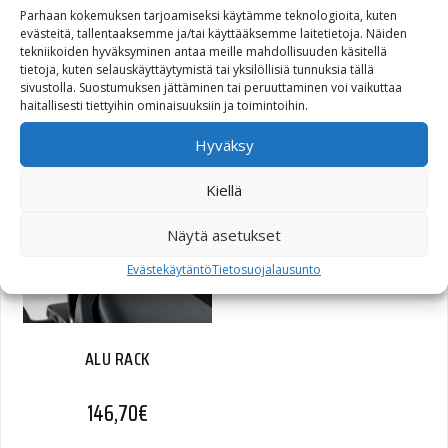
Parhaan kokemuksen tarjoamiseksi käytämme teknologioita, kuten
evästeitä, tallentaaksemme ja/tai käyttääksemme laitetietoja. Näiden
tekniikoiden hyväksyminen antaa meille mahdollisuuden käsitellä
tietoja, kuten selauskäyttäytymistä tai yksilöllisiä tunnuksia tällä
sivustolla. Suostumuksen jättäminen tai peruuttaminen voi vaikuttaa
QUICK-LOCK GPS Mount
haitallisesti tiettyihin ominaisuuksiin ja toimintoihin.
65,00
€
Hyväksy
Kiellä
Näytä asetukset
Evästekäytäntö
Tietosuojalausunto
ALU RACK
146,70
€