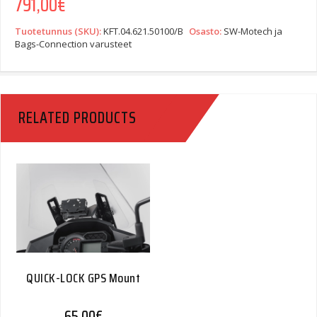
791,00
€
Tuotetunnus (SKU):
KFT.04.621.50100/B
Osasto:
SW-Motech ja
Bags-Connection varusteet
RELATED PRODUCTS
QUICK-LOCK GPS Mount
65,00
€