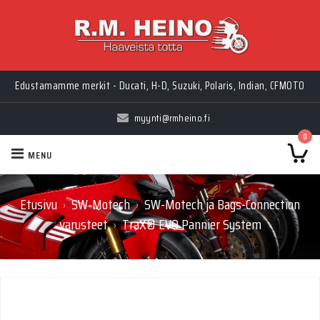
Edustamamme merkit - Ducati, H-D, Suzuki, Polaris, Indian, CFMOTO
myynti@rmheino.fi
0
MENU
Etusivu
SW-Motech
SW-Motech ja Bags-Connection
›
›
varusteet
TraX® EVO Pannier System
›