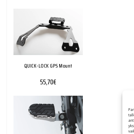
QUICK-LOCK GPS Mount
55,70
€
Par
tal
ant
yks
vai