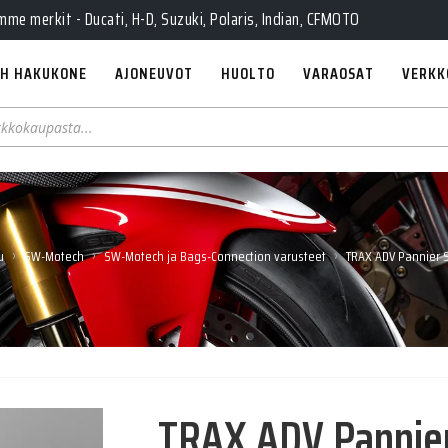
e merkit - Ducati, H-D, Suzuki, Polaris, Indian, CFMOTO
H HAKUKONE
AJONEUVOT
HUOLTO
VARAOSAT
VERKK
›
›
›
u
SW-Motech
SW-Motech ja Bags-Connection varusteet
TRAX ADV Pannier 
TRAX ADV Pannie