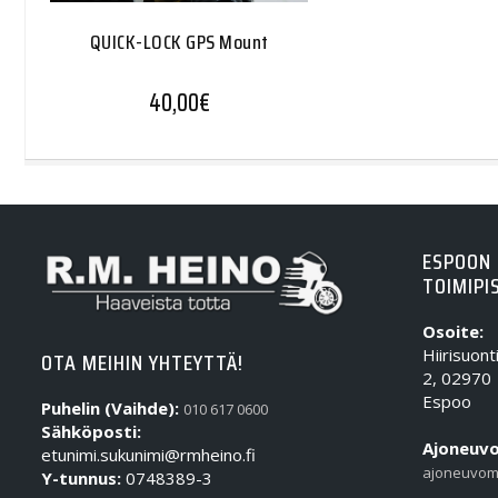
QUICK-LOCK GPS Mount
40,00
€
ESPOON
TOIMIPI
Osoite:
Hiirisuont
OTA MEIHIN YHTEYTTÄ!
2, 02970
Espoo
Puhelin (Vaihde):
010 617 0600
Sähköposti:
Ajoneuvo
etunimi.sukunimi@rmheino.fi
ajoneuvom
Y-tunnus:
0748389-3