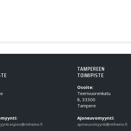
TAMPEREEN
STE
TOIMIPISTE
Osoite:
ie
Teerivuorenkatu
8, 33300
Tampere
myynti:
Ajoneuvomyynti:
yynti.espoo@rmheino.fi
ajoneuvomyynti@rmheino.fi