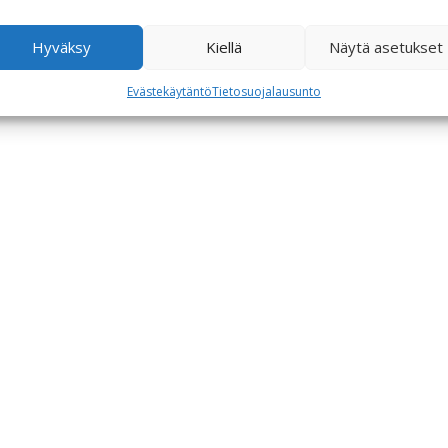
Hyväksy
Kiellä
Näytä asetukset
Evästekäytäntö
Tietosuojalausunto