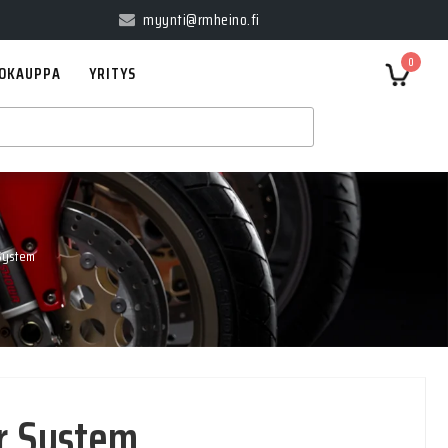
myynti@rmheino.fi
0
OKAUPPA
YRITYS
System
r System