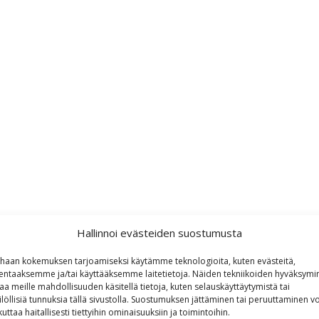
Hallinnoi evästeiden suostumusta
haan kokemuksen tarjoamiseksi käytämme teknologioita, kuten evästeitä,
lentaaksemme ja/tai käyttääksemme laitetietoja. Näiden tekniikoiden hyväksymi
aa meille mahdollisuuden käsitellä tietoja, kuten selauskäyttäytymistä tai
ilöllisiä tunnuksia tällä sivustolla. Suostumuksen jättäminen tai peruuttaminen vo
kuttaa haitallisesti tiettyihin ominaisuuksiin ja toimintoihin.