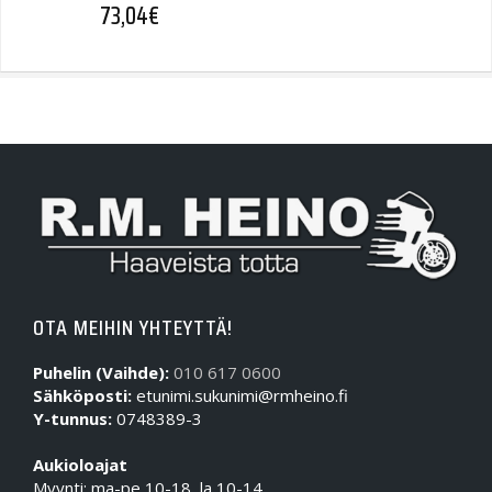
73,04
€
OTA MEIHIN YHTEYTTÄ!
Puhelin (Vaihde):
010 617 0600
Sähköposti:
etunimi.sukunimi@rmheino.fi
Y-tunnus:
0748389-3
Aukioloajat
Myynti: ma-pe 10-18, la 10-14