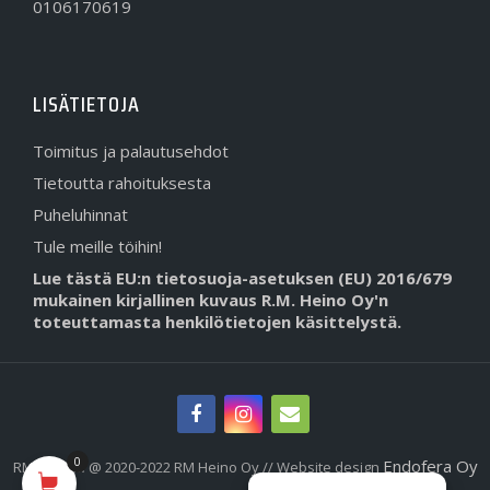
0106170619
LISÄTIETOJA
Toimitus ja palautusehdot
Tietoutta rahoituksesta
Puheluhinnat
Tule meille töihin!
Lue tästä EU:n tietosuoja-asetuksen (EU) 2016/679
mukainen kirjallinen kuvaus R.M. Heino Oy'n
toteuttamasta henkilötietojen käsittelystä.
0
Endofera Oy
RMHeino.fi @ 2020-2022 RM Heino Oy // Website design