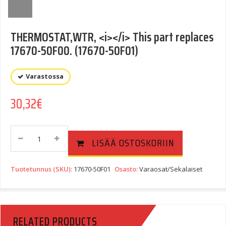
THERMOSTAT,WTR, <i></i> This part replaces
17670-50F00. (17670-50F01)
Varastossa
30,32
€
THERMOSTAT,WTR,
LISÄÄ OSTOSKORIIN
This
Part
Replaces
Tuotetunnus (SKU):
17670-50F01
Osasto:
Varaosat/Sekalaiset
17670-
50F00.
(17670-
50F01)
RELATED PRODUCTS
Quantity