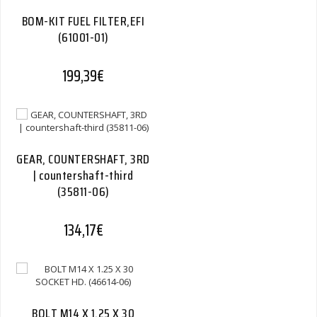
BOM-KIT FUEL FILTER,EFI
(61001-01)
199,39
€
GEAR, COUNTERSHAFT, 3RD
| countershaft-third
(35811-06)
134,17
€
BOLT M14 X 1.25 X 30