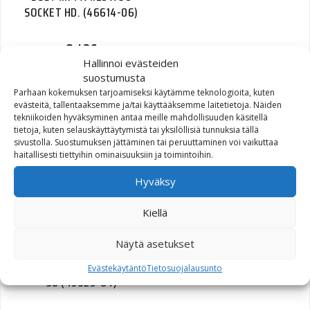
SOCKET HD. (46614-06)
8,43
€
Hallinnoi evästeiden
suostumusta
Parhaan kokemuksen tarjoamiseksi käytämme teknologioita, kuten
evästeitä, tallentaaksemme ja/tai käyttääksemme laitetietoja. Näiden
tekniikoiden hyväksyminen antaa meille mahdollisuuden käsitellä
GASKET,TOP PLT,FTANK
tietoja, kuten selauskäyttäytymistä tai yksilöllisiä tunnuksia tällä
sivustolla. Suostumuksen jättäminen tai peruuttaminen voi vaikuttaa
(61402-02)
haitallisesti tiettyihin ominaisuuksiin ja toimintoihin.
37,94
€
Hyväksy
Kiellä
Näytä asetukset
DAMPER TUBE W/ 45460-
Evästekäytäntö
Tietosuojalausunto
90 (45925-04)