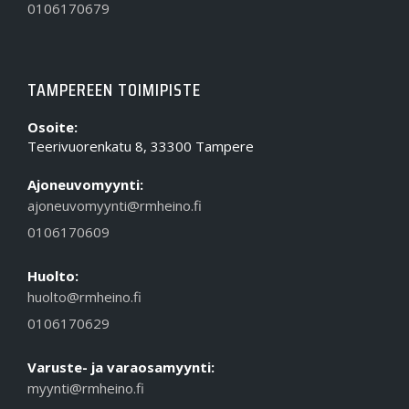
0106170679
TAMPEREEN TOIMIPISTE
Osoite:
Teerivuorenkatu 8, 33300 Tampere
Ajoneuvomyynti:
ajoneuvomyynti@rmheino.fi
0106170609
Huolto:
huolto@rmheino.fi
0106170629
Varuste- ja varaosamyynti:
myynti@rmheino.fi