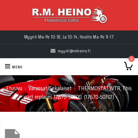
Myynti Ma-Pe 10-18, La 10-14, Huolto Ma-Pe 9-17
myynti@rmheino.fi
0
MENU
Etusivu
Varaosat/Sekalaiset
THERMOSTAT,WTR, This
›
›
part replaces 17670-50F00. (17670-50F01)