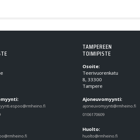
TAMPEREEN
STE
TOIMIPISTE
Osoite:
ie
Teerivuorenkatu
8, 33300
Tampere
myynti:
Ajoneuvomyynti:
yynti.espoo@rmheino.fi
ajoneuvomyynti@rmheino.fi
9
0106170609
Huolto:
oo@rmheino.fi
huolto@rmheino.fi