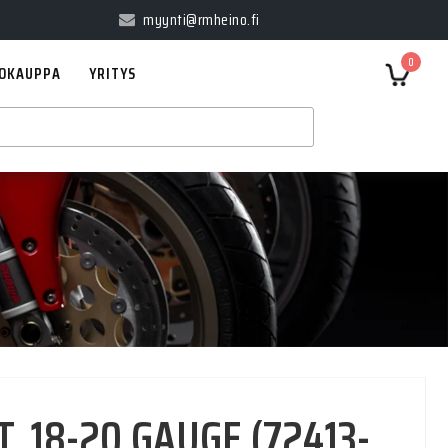
myynti@rmheino.fi
0
OKAUPPA
YRITYS
, 18-20 GAUGE (72413-