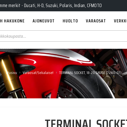
e merkit - Ducati, H-D, Suzuki, Polaris, Indian, CFMOTO
H HAKUKONE
AJONEUVOT
HUOLTO
VARAOSAT
VERKK
›
›
Etusivu
Varaosat/Sekalaiset
TERMINAL SOCKET, 18-20 GAUGE (72413-07)
TERMINAL SOCKET