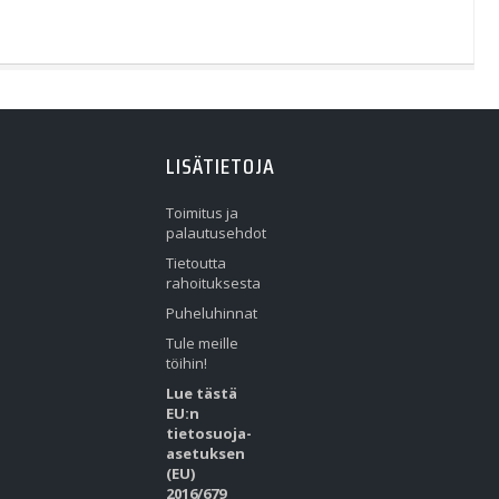
LISÄTIETOJA
Toimitus ja
palautusehdot
Tietoutta
rahoituksesta
Puheluhinnat
Tule meille
töihin!
Lue tästä
EU:n
tietosuoja-
asetuksen
(EU)
2016/679