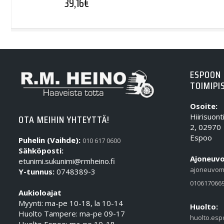
39,16
€
ESPOON
TOIMIPI
Osoite:
Hiirisuont
OTA MEIHIN YHTEYTTÄ!
2, 02970
Espoo
Puhelin (Vaihde):
010 617 0600
Sähköposti:
Ajoneuvo
etunimi.sukunimi@rmheino.fi
ajoneuvom
Y-tunnus:
0748389-3
010617066
Aukioloajat
Myynti: ma-pe 10-18, la 10-14
Huolto:
Huolto Tampere: ma-pe 09-17
huolto.esp
Huolto Espoo: ma-pe 10-18