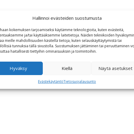
Hallinnoi evästeiden suostumusta
haan kokemuksen tarjoamiseksi käytämme teknologioita, kuten evästeitä,
lentaaksemme ja/tai käyttääksemme laitetietoja. Näiden tekniikoiden hyväksymi
aa meille mahdollisuuden käsitellä tietoja, kuten selauskäyttäytymistä tai
ilöllisiä tunnuksia tällä sivustolla. Suostumuksen jättäminen tai peruuttaminen vo
kuttaa haitallisesti tiettyihin ominaisuuksiin ja toimintoihin.
Hyväksy
Kiellä
Näytä asetukset
Evästekäytäntö
Tietosuojalausunto