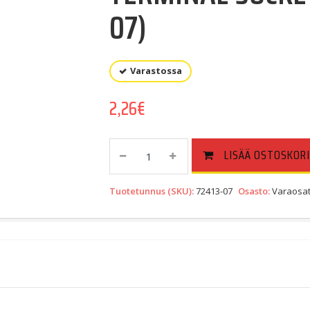
07)
Varastossa
2,26
€
TERMINAL
LISÄÄ OSTOSKORI
SOCKET,
18-
Tuotetunnus (SKU):
72413-07
Osasto:
Varaosat
20
GAUGE
(72413-
07)
Quantity