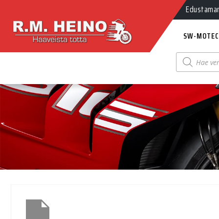
Edustamamm
SW-MOTEC
Products
search