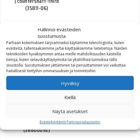
| countershaft-third
(35811-06)
134,17
€
Hallinnoi evästeiden
suostumusta
Parhaan kokemuksen tarjoamiseksi käytämme teknologioita, kuten
evästeitä, tallentaaksemme ja/tai käyttääksemme laitetietoja. Näiden
tekniikoiden hyväksyminen antaa meille mahdollisuuden käsitellä
tietoja, kuten selauskäyttäytymistä tai yksilöllisiä tunnuksia tällä
DAMPER TUBE W/ 45460-
sivustolla. Suostumuksen jättäminen tai peruuttaminen voi vaikuttaa
90 (45925-04)
haitallisesti tiettyihin ominaisuuksiin ja toimintoihin.
Hyväksy
73,04
€
Kiellä
Näytä asetukset
COVER OIL COOLER
Evästekäytäntö
Tietosuojalausunto
(26800092)