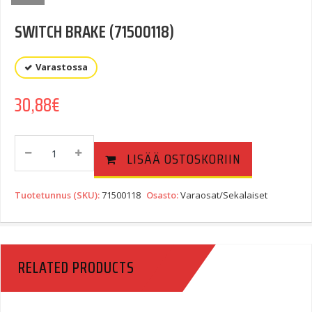
SWITCH BRAKE (71500118)
Varastossa
30,88
€
SWITCH
LISÄÄ OSTOSKORIIN
BRAKE
(71500118)
Quantity
Tuotetunnus (SKU):
71500118
Osasto:
Varaosat/Sekalaiset
RELATED PRODUCTS