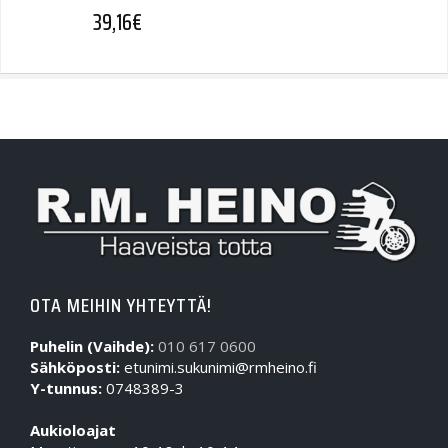
39,16
€
OTA MEIHIN YHTEYTTÄ!
Puhelin (Vaihde):
010 617 0600
Sähköposti:
etunimi.sukunimi@rmheino.fi
Y-tunnus:
0748389-3
Aukioloajat