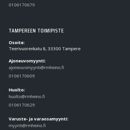
0106170679
TAMPEREEN TOIMIPISTE
Osoite:
Teerivuorenkatu 8, 33300 Tampere
Ajoneuvomyynti:
ajoneuvomyynti@rmheino.fi
0106170609
Huolto:
huolto@rmheino.fi
0106170629
Varuste- ja varaosamyynti:
myynti@rmheino.fi