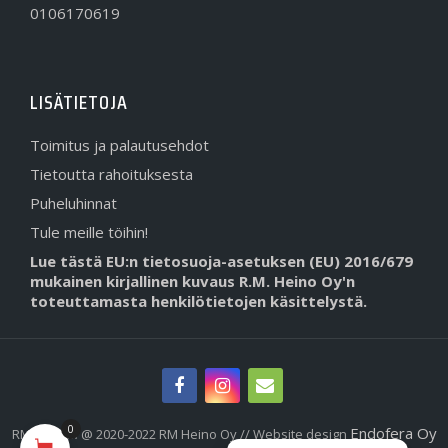
0106170619
LISÄTIETOJA
Toimitus ja palautusehdot
Tietoutta rahoituksesta
Puheluhinnat
Tule meille töihin!
Lue tästä EU:n tietosuoja-asetuksen (EU) 2016/679
mukainen kirjallinen kuvaus R.M. Heino Oy'n
toteuttamasta henkilötietojen käsittelystä.
0
Endofera Oy
RMHeino.fi @ 2020-2022 RM Heino Oy // Website design