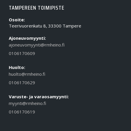
TAMPEREEN TOIMIPISTE
Osoite:
Teerivuorenkatu 8, 33300 Tampere
Ajoneuvomyynti:
ajoneuvomyynti@rmheino.fi
0106170609
Huolto:
huolto@rmheino.fi
0106170629
Varuste- ja varaosamyynti:
myynti@rmheino.fi
0106170619