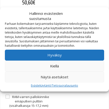
50,60
€
Hallinnoi evästeiden
suostumusta
Parhaan kokemuksen tarjoamiseksi käytämme teknologioita, kuten
evästeitä, tallentaaksemme ja/tai käyttääksemme laitetietoja. Näiden
tekniikoiden hyväksyminen antaa meille mahdollisuuden käsitellä
tietoja, kuten selauskäyttäytymistä tai yksilöllisiä tunnuksia tällä
sivustolla. Suostumuksen jättäminen tai peruuttaminen voi vaikuttaa
haitallisesti tiettyihin ominaisuuksiin ja toimintoihin.
SW-Motech RAM-Mount
Hyväksy
kamerakiinnike M8 kierre,
kamerakiinnike/kuula/RAM-
Kiellä
varsi
Näytä asetukset
50,60
€
Evästekäytäntö
Tietosuojalausunto