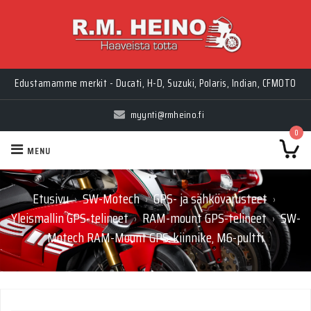
Edustamamme merkit - Ducati, H-D, Suzuki, Polaris, Indian, CFMOTO
myynti@rmheino.fi
0
MENU
Etusivu
SW-Motech
GPS- ja sähkövarusteet
›
›
›
Yleismallin GPS-telineet
RAM-mount GPS-telineet
SW-
›
›
Motech RAM-Mount GPS-kiinnike, M6-pultti