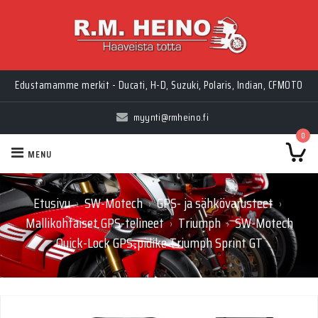
Edustamamme merkit - Ducati, H-D, Suzuki, Polaris, Indian, CFMOTO
myynti@rmheino.fi
0
MENU
Etusivu
SW-Motech
GPS- ja sähkövarusteet
›
›
›
Mallikohtaiset GPS-telineet
Triumph
SW-Motech
›
›
Quick-Lock GPS-pidike Triumph Sprint GT