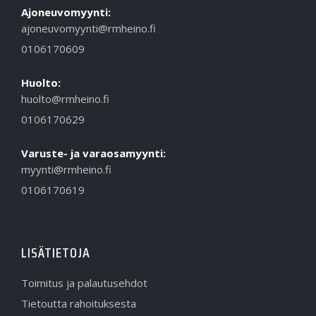
Ajoneuvomyynti:
ajoneuvomyynti@rmheino.fi
0106170609
Huolto:
huolto@rmheino.fi
0106170629
Varuste- ja varaosamyynti:
myynti@rmheino.fi
0106170619
LISÄTIETOJA
Toimitus ja palautusehdot
Tietoutta rahoituksesta