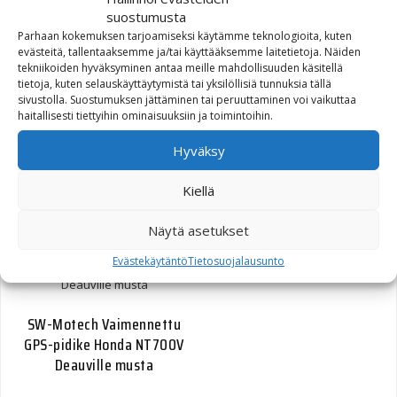
suostumusta
Parhaan kokemuksen tarjoamiseksi käytämme teknologioita, kuten
evästeitä, tallentaaksemme ja/tai käyttääksemme laitetietoja. Näiden
tekniikoiden hyväksyminen antaa meille mahdollisuuden käsitellä
tietoja, kuten selauskäyttäytymistä tai yksilöllisiä tunnuksia tällä
SW-Motech Vaimennettu
sivustolla. Suostumuksen jättäminen tai peruuttaminen voi vaikuttaa
GPS-pidike BMW
haitallisesti tiettyihin ominaisuuksiin ja toimintoihin.
R1100GS/R1150GS/R1200GS
Hyväksy
-07 musta
Kiellä
47,60
€
Näytä asetukset
Evästekäytäntö
Tietosuojalausunto
SW-Motech Vaimennettu
GPS-pidike Honda NT700V
Deauville musta