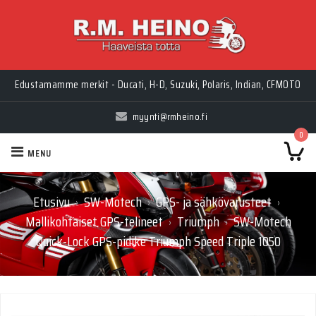
Edustamamme merkit - Ducati, H-D, Suzuki, Polaris, Indian, CFMOTO
myynti@rmheino.fi
0
MENU
Etusivu
SW-Motech
GPS- ja sähkövarusteet
›
›
›
Mallikohtaiset GPS-telineet
Triumph
SW-Motech
›
›
Quick-Lock GPS-pidike Triumph Speed Triple 1050