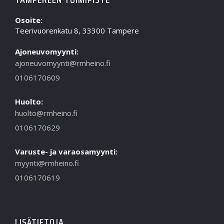
Osoite:
Teerivuorenkatu 8, 33300 Tampere
Ajoneuvomyynti:
ajoneuvomyynti@rmheino.fi
0106170609
Huolto:
huolto@rmheino.fi
0106170629
Varuste- ja varaosamyynti:
myynti@rmheino.fi
0106170619
LISÄTIETOJA