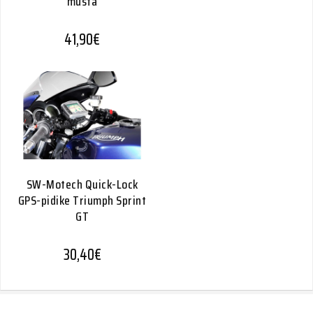
musta
41,90
€
SW-Motech Quick-Lock
GPS-pidike Triumph Sprint
GT
30,40
€