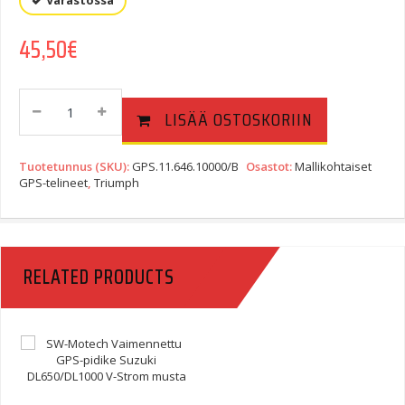
Varastossa
45,50
€
SW-
LISÄÄ OSTOSKORIIN
Motech
Quick-
Lock
Tuotetunnus (SKU):
GPS.11.646.10000/B
Osastot:
Mallikohtaiset
GPS-
GPS-telineet
,
Triumph
Pidike
Triumph
Speed
Triple
RELATED PRODUCTS
1050
Quantity