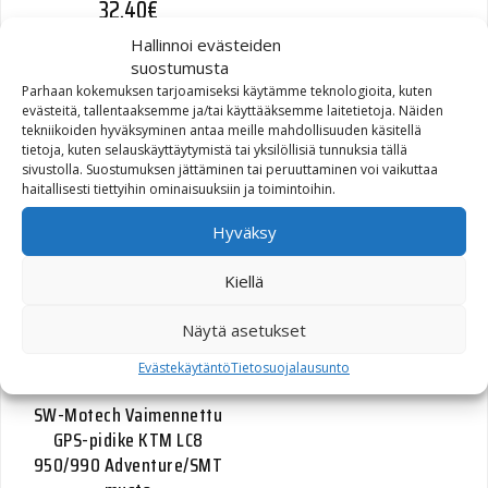
32,40
€
Hallinnoi evästeiden
suostumusta
Parhaan kokemuksen tarjoamiseksi käytämme teknologioita, kuten
evästeitä, tallentaaksemme ja/tai käyttääksemme laitetietoja. Näiden
tekniikoiden hyväksyminen antaa meille mahdollisuuden käsitellä
tietoja, kuten selauskäyttäytymistä tai yksilöllisiä tunnuksia tällä
SW-Motech Vaimennettu
sivustolla. Suostumuksen jättäminen tai peruuttaminen voi vaikuttaa
GPS-pidike Honda NT700V
haitallisesti tiettyihin ominaisuuksiin ja toimintoihin.
Deauville musta
Hyväksy
47,60
€
Kiellä
Näytä asetukset
Evästekäytäntö
Tietosuojalausunto
SW-Motech Vaimennettu
GPS-pidike KTM LC8
950/990 Adventure/SMT