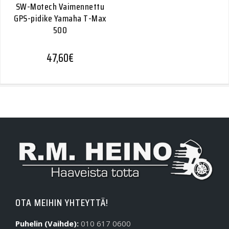
SW-Motech Vaimennettu
GPS-pidike Yamaha T-Max
500
47,60
€
OTA MEIHIN YHTEYTTÄ!
Puhelin (Vaihde):
010 617 0600