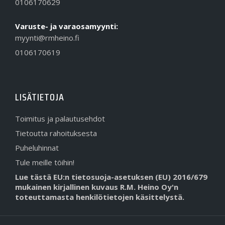
0106170629
Varuste- ja varaosamyynti:
myynti@rmheino.fi
0106170619
LISÄTIETOJA
Toimitus ja palautusehdot
Tietoutta rahoituksesta
Puheluhinnat
Tule meille töihin!
Lue tästä EU:n tietosuoja-asetuksen (EU) 2016/679
mukainen kirjallinen kuvaus R.M. Heino Oy'n
toteuttamasta henkilötietojen käsittelystä.