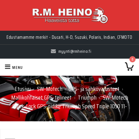
Edustamamme merkit - Ducati, H-D, Suzuki, Polaris, Indian, CFMOTO
myynti@rmheino.fi
0
MENU
Etusivu
SW-Motech
GPS- ja sähkövarusteet
›
›
›
Mallikohtaiset GPS-telineet
Triumph
SW-Motech
›
›
Quick-Lock GPS-pidike Triumph Speed Triple 1050 11-