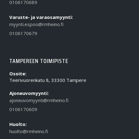
0106170689
Varuste- ja varaosamyynti:
myynti.espoo@rmheino.fi
0106170679
TAMPEREEN TOIMIPISTE
Osoite:
Teerivuorenkatu 8, 33300 Tampere
Ajoneuvomyynti:
ajoneuvomyynti@rmheino.fi
0106170609
Huolto:
huolto@rmheino.fi