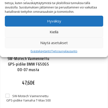
Quick-Lock GPS-pidike
tietoja, kuten selauskäyttäytymistä tai yksilöllisiä tunnuksia tällä
Triumph Tiger
sivustolla. Suostumuksen jättäminen tai peruuttaminen voi vaikuttaa
800/800XC/1050SE/Explorer
haitallisesti tiettyihin ominaisuuksiin ja toimintoihin.
Hyväksy
60,70
€
Kiellä
Näytä asetukset
Evästekäytäntö
Tietosuojalausunto
SW-Motech Vaimennettu
GPS-pidike BMW F650GS
00-07 musta
47,60
€