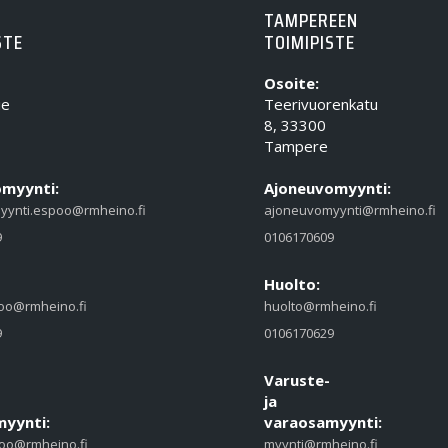
TAMPEREEN
STE
TOIMIPISTE
Osoite:
ie
Teerivuorenkatu
8, 33300
Tampere
myynti:
Ajoneuvomyynti:
yynti.espoo@rmheino.fi
ajoneuvomyynti@rmheino.fi
9
0106170609
Huolto:
oo@rmheino.fi
huolto@rmheino.fi
9
0106170629
Varuste-
ja
yynti:
varaosamyynti:
oo@rmheino.fi
myynti@rmheino.fi