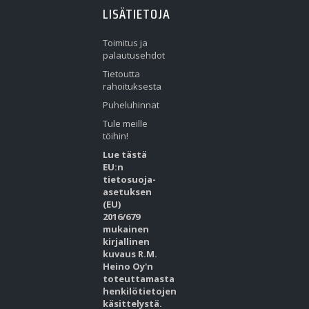
LISÄTIETOJA
Toimitus ja
palautusehdot
Tietoutta
rahoituksesta
Puheluhinnat
Tule meille
töihin!
Lue tästä
EU:n
tietosuoja-
asetuksen
(EU)
2016/679
mukainen
kirjallinen
kuvaus R.M.
Heino Oy'n
toteuttamasta
henkilötietojen
käsittelystä.