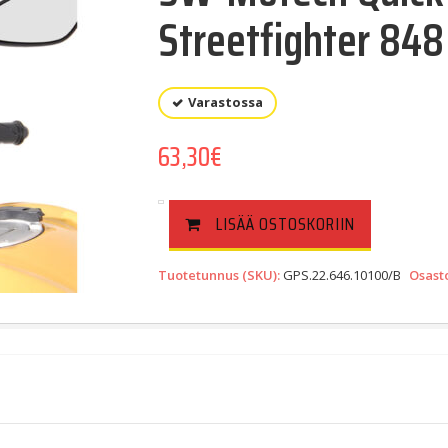
Streetfighter 848
Varastossa
63,30
€
LISÄÄ OSTOSKORIIN
Tuotetunnus (SKU):
GPS.22.646.10100/B
Osast