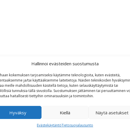
Hallinnoi evästeiden suostumusta
haan kokemuksen tarjoamiseksi käytämme teknologioita, kuten evästeitä,
lentaaksemme ja/tai käyttääksemme laitetietoja. Näiden tekniikoiden hyväksymi
aa meille mahdollisuuden käsitellä tietoja, kuten selauskäyttäytymistä tai
ilöllisiä tunnuksia tällä sivustolla. Suostumuksen jättäminen tai peruuttaminen vo
kuttaa haitallisesti tiettyihin ominaisuuksiin ja toimintoihin.
Hyväksy
Kiellä
Näytä asetukset
Evästekäytäntö
Tietosuojalausunto