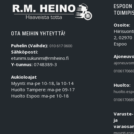
ESPOON
TOIMIPI
Osoite:
Hiirisuont
OTA MEIHIN YHTEYTTÄ!
2, 02970
Espoo
Puhelin (Vaihde):
010 617 0600
Sähköposti:
Ajoneuvo
etunimi.sukunimi@rmheino.fi
ajoneuvom
Y-tunnus:
0748389-3
010617066
Aukioloajat
Myynti: ma-pe 10-18, la 10-14
Huolto:
Huolto Tampere: ma-pe 09-17
huolto.esp
Huolto Espoo: ma-pe 10-18
010617068
Varuste-
ja
varaosam
myynti.esp