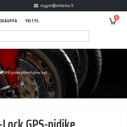
myynti@rmheino.fi
0
OKAUPPA
YRITYS
k GPS-pidike Streetfighter 848
Lock GPS-pidike