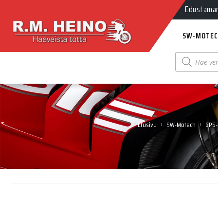
Edustamamm
SW-MOTEC
Products
search
›
›
Etusivu
SW-Motech
GPS-