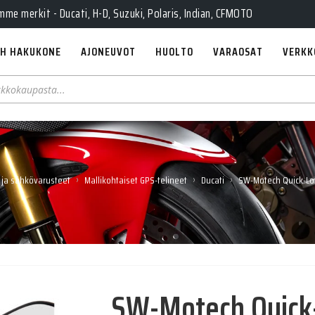
e merkit - Ducati, H-D, Suzuki, Polaris, Indian, CFMOTO
H HAKUKONE
AJONEUVOT
HUOLTO
VARAOSAT
VERKK
›
›
›
 ja sähkövarusteet
Mallikohtaiset GPS-telineet
Ducati
SW-Motech Quick-Loc
SW-Motech Quick-