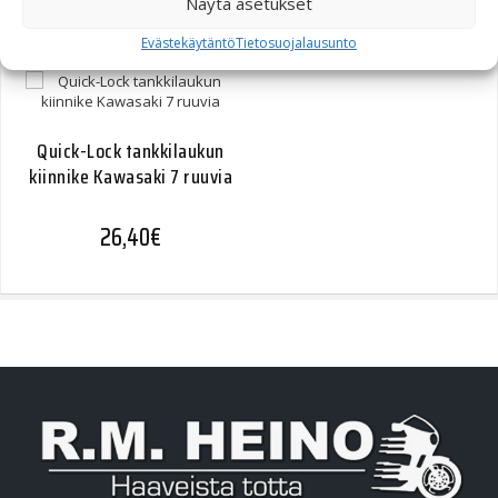
Näytä asetukset
26,40
€
Evästekäytäntö
Tietosuojalausunto
Quick-Lock tankkilaukun
kiinnike Kawasaki 7 ruuvia
26,40
€