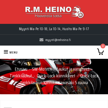
Myynti Ma-Pe 10-18, La 10-14, Huolto Ma-Pe 9-17
myynti@rmheino.fi
0
MENU
Etusivu
SW-Motech
Laukut ja varusteet
›
›
›
Tankkilaukut
Quick-Lock kiinnikkeet
Quick-Lock
›
›
tankkilaukun kiinnike Kawasaki 5 ruuvia