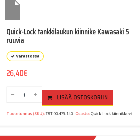
Quick-Lock tankkilaukun kiinnike Kawasaki 5
ruuvia
Varastossa
26,40
€
Quick-
LISÄÄ OSTOSKORIIN
Lock
Tankkilaukun
Kiinnike
Tuotetunnus (SKU):
TRT.00.475.140
Osasto:
Quick-Lock kiinnikkeet
Kawasaki
5
Ruuvia
Quantity