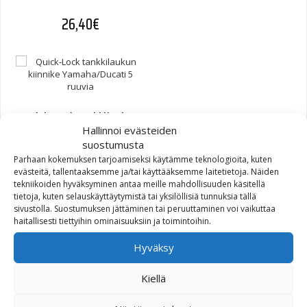
26,40
€
Quick-Lock tankkilaukun
Hallinnoi evästeiden
kiinnike Yamaha/Ducati 5
suostumusta
ruuvia
Parhaan kokemuksen tarjoamiseksi käytämme teknologioita, kuten
evästeitä, tallentaaksemme ja/tai käyttääksemme laitetietoja. Näiden
26,40
€
tekniikoiden hyväksyminen antaa meille mahdollisuuden käsitellä
tietoja, kuten selauskäyttäytymistä tai yksilöllisiä tunnuksia tällä
sivustolla. Suostumuksen jättäminen tai peruuttaminen voi vaikuttaa
haitallisesti tiettyihin ominaisuuksiin ja toimintoihin.
Hyväksy
Quick-Lock tankkilaukun
Kiellä
kiinnike Suzuki 5 ruuvia