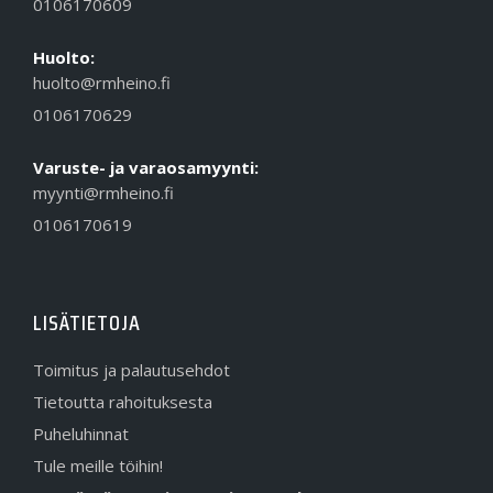
0106170609
Huolto:
huolto@rmheino.fi
0106170629
Varuste- ja varaosamyynti:
myynti@rmheino.fi
0106170619
LISÄTIETOJA
Toimitus ja palautusehdot
Tietoutta rahoituksesta
Puheluhinnat
Tule meille töihin!