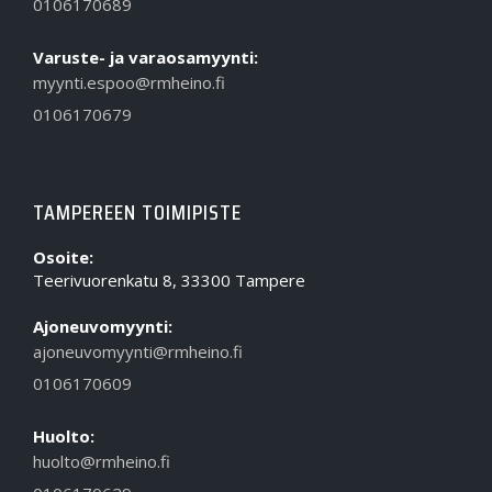
0106170689
Varuste- ja varaosamyynti:
myynti.espoo@rmheino.fi
0106170679
TAMPEREEN TOIMIPISTE
Osoite:
Teerivuorenkatu 8, 33300 Tampere
Ajoneuvomyynti:
ajoneuvomyynti@rmheino.fi
0106170609
Huolto:
huolto@rmheino.fi