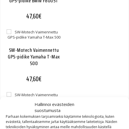
GPS-pidike BMW F800ST
47,60
€
SW-Motech Vaimennettu
GPS-pidike Yamaha T-Max
500
47,60
€
Hallinnoi evästeiden
suostumusta
Parhaan kokemuksen tarjoamiseksi käytämme teknologioita, kuten
SW-Motech Vaimennettu
evästeitä, tallentaaksemme ja/tai käyttääksemme laitetietoja. Näiden
GPS-pidike Triumph Tiger
tekniikoiden hyväksyminen antaa meille mahdollisuuden käsitellä