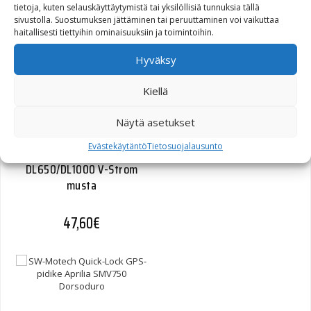
1050 musta
tietoja, kuten selauskäyttäytymistä tai yksilöllisiä tunnuksia tällä
sivustolla. Suostumuksen jättäminen tai peruuttaminen voi vaikuttaa
haitallisesti tiettyihin ominaisuuksiin ja toimintoihin.
47,60
€
Hyväksy
Kiellä
Näytä asetukset
SW-Motech Vaimennettu
Evästekäytäntö
Tietosuojalausunto
GPS-pidike Suzuki
DL650/DL1000 V-Strom
musta
47,60
€