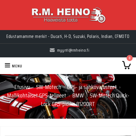
Edustamamme merkit - Ducati, H-D, Suzuki, Polaris, Indian, CFMOTO
myynti@rmheino.fi
0
MENU
Etusivu
SW-Motech
GPS- ja sähkövarusteet
›
›
›
Mallikohtaiset GPS-telineet
BMW
SW-Motech Quick-
›
›
Lock GPS-pidike R1200RT