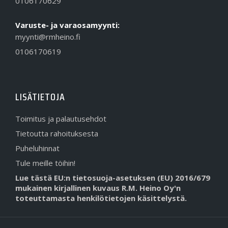
0106170629
Varuste- ja varaosamyynti:
myynti@rmheino.fi
0106170619
LISÄTIETOJA
Toimitus ja palautusehdot
Tietoutta rahoituksesta
Puheluhinnat
Tule meille töihin!
Lue tästä EU:n tietosuoja-asetuksen (EU) 2016/679
mukainen kirjallinen kuvaus R.M. Heino Oy'n
toteuttamasta henkilötietojen käsittelystä.