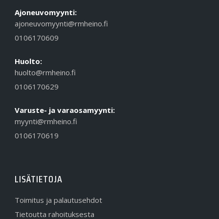
Ajoneuvomyynti:
ajoneuvomyynti@rmheino.fi
0106170609
Huolto:
huolto@rmheino.fi
0106170629
Varuste- ja varaosamyynti:
myynti@rmheino.fi
0106170619
LISÄTIETOJA
Toimitus ja palautusehdot
Tietoutta rahoituksesta