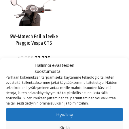
SW-Motech Peilin levike
Piaggio Vespa GTS
Alkuperäinen hinta oli: 42,20€.
Nykyinen hinta on: 20,00€.
42,20
€
20,00
€
Hallinnoi evästeiden
suostumusta
Parhaan kokemuksen tarjoamiseksi käytämme teknologioita, kuten
evästeitä, tallentaaksemme ja/tai käyttääksemme laitetietoja. Näiden
tekniikoiden hyväksyminen antaa meille mahdollisuuden käsitellä
tietoja, kuten selauskäyttäytymistä tai yksilöllisiä tunnuksia tällä
sivustolla. Suostumuksen jättäminen tai peruuttaminen voi vaikuttaa
haitallisesti tiettyihin ominaisuuksiin ja toimintoihin.
Hyväksy
SW-Motech Peilinlevike
Kawasaki ZZR1400 08-
Kiellä