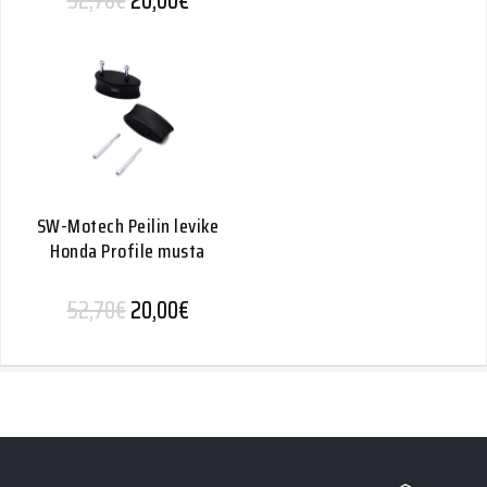
52,70
€
20,00
€
SW-Motech Peilin levike
Honda Profile musta
Alkuperäinen hinta oli: 52,70€.
Nykyinen hinta on: 20,00€.
52,70
€
20,00
€