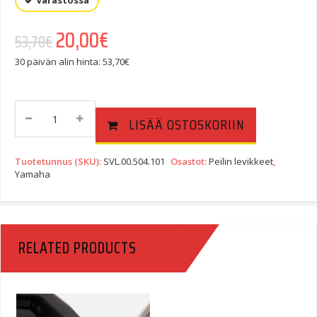
Varastossa
Alkuperäinen hinta oli: 53,70€.
20,00
€
Nykyinen hinta on: 20,00€.
53,70
€
30 päivän alin hinta:
53,70
€
SW-
LISÄÄ OSTOSKORIIN
Motech
Peilin
Levike
Tuotetunnus (SKU):
SVL.00.504.101
Osastot:
Peilin levikkeet
,
Yamaha
Yamaha
Universal,
Oik/vas.
Musta
Quantity
RELATED PRODUCTS