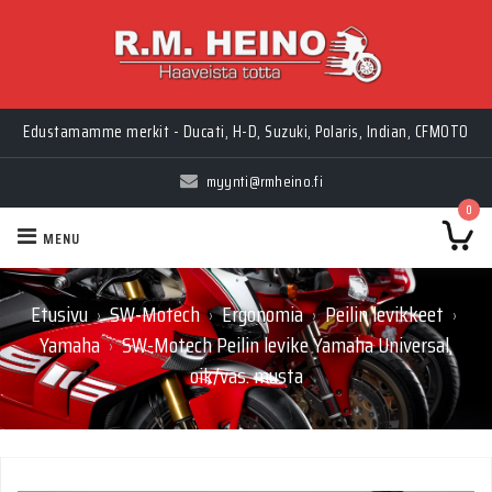
Edustamamme merkit - Ducati, H-D, Suzuki, Polaris, Indian, CFMOTO
myynti@rmheino.fi
0
MENU
Etusivu
SW-Motech
Ergonomia
Peilin levikkeet
›
›
›
›
Yamaha
SW-Motech Peilin levike Yamaha Universal,
›
oik/vas. musta