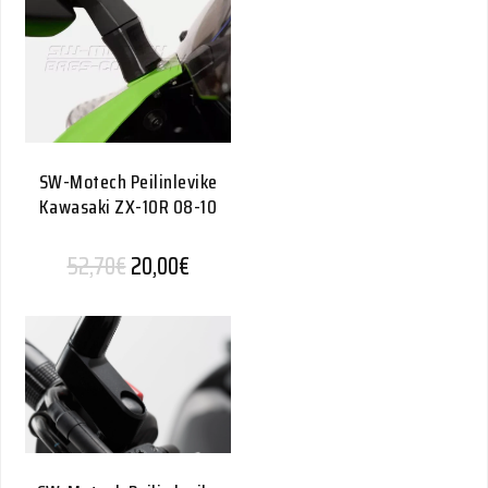
SW-Motech Peilinlevike
Kawasaki ZX-10R 08-10
Alkuperäinen hinta oli: 52,70€.
Nykyinen hinta on: 20,00€.
52,70
€
20,00
€