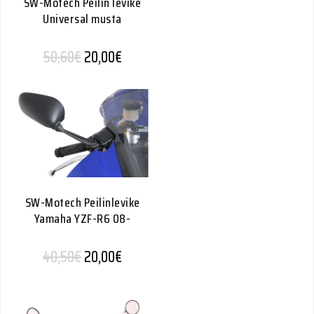
SW-Motech Peilin levike
Universal musta
Alkuperäinen hinta oli: 50,60€.
Nykyinen hinta on: 20,00€.
50,60
€
20,00
€
SW-Motech Peilinlevike
Yamaha YZF-R6 08-
Alkuperäinen hinta oli: 40,50€.
Nykyinen hinta on: 20,00€.
40,50
€
20,00
€