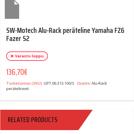
SW-Motech Alu-Rack peräteline Yamaha FZ6
Fazer S2
Varasto loppu
136,70
€
Tuotetunnus (SKU):
GPT.06.313.100/S
Osasto:
Alu-Rack
perätelineet
RELATED PRODUCTS