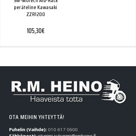
SW-Motech Alu-Rack
peräteline Kawasaki
ZZR1200
105,30
€
OTA MEIHIN YHTEYTTÄ!
Puhelin (Vaihde):
010 617 0600
Sähköposti:
etunimi.sukunimi@rmheino.fi