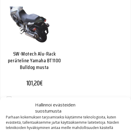
SW-Motech Alu-Rack
peräteline Yamaha BT1100
Bulldog musta
101,20
€
Hallinnoi evästeiden
suostumusta
Parhaan kokemuksen tarjoamiseksi käytämme teknologioita, kuten
SW-Motech Alu-Rack
evästeitä, tallentaaksemme ja/tai käyttääksemme laitetietoja. Näiden
tekniikoiden hyväksyminen antaa meille mahdollisuuden käsitellä
peräteline Suzuki