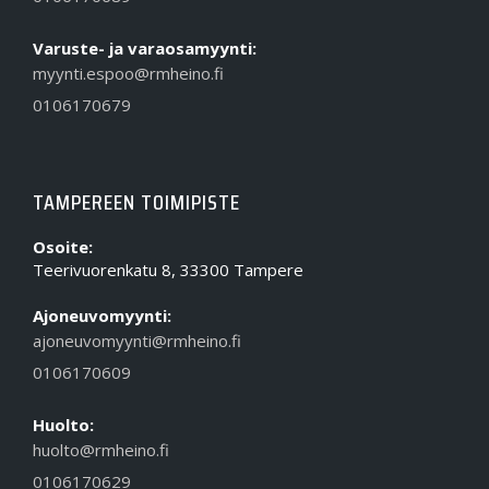
Varuste- ja varaosamyynti:
myynti.espoo@rmheino.fi
0106170679
TAMPEREEN TOIMIPISTE
Osoite:
Teerivuorenkatu 8, 33300 Tampere
Ajoneuvomyynti:
ajoneuvomyynti@rmheino.fi
0106170609
Huolto:
huolto@rmheino.fi
0106170629