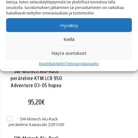
tietoja, kuten selauskäyttäytymistä tai yksilöllisiä tunnuksia tällä
DL650/DL1000 V-Strom
sivustolla. Suostumuksen jättäminen tai peruuttaminen voi vaikuttaa
hopea
haitallisesti tiettyihin ominaisuuksiin ja toimintoihin.
Hyväksy
84,00
€
Kiellä
Näytä asetukset
Evästekäytäntö
Tietosuojalausunto
SW-Motech Alu-Rack
peräteline KTM LC8 950
Adventure 03-05 hopea
95,20
€