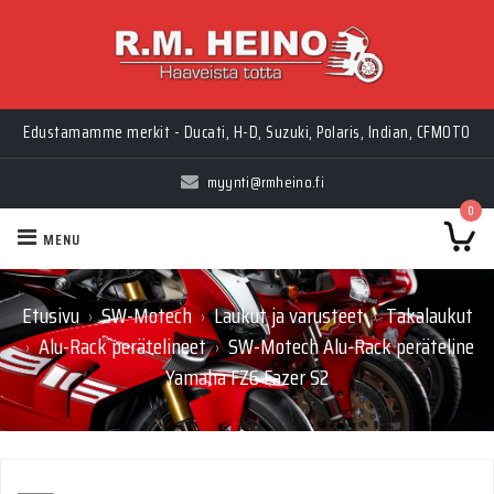
Edustamamme merkit - Ducati, H-D, Suzuki, Polaris, Indian, CFMOTO
myynti@rmheino.fi
0
MENU
Etusivu
SW-Motech
Laukut ja varusteet
Takalaukut
›
›
›
Alu-Rack perätelineet
SW-Motech Alu-Rack peräteline
›
›
Yamaha FZ6 Fazer S2