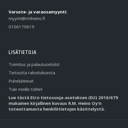
Varuste- ja varaosamyynti:
myynti@rmheino.fi
0106170619
LISÄTIETOJA
Toimitus ja palautusehdot
Tietoutta rahoituksesta
Puheluhinnat
Tule meille töihin!
Lue tästä EU:n tietosuoja-asetuksen (EU) 2016/679
mukainen kirjallinen kuvaus R.M. Heino Oy'n
toteuttamasta henkilötietojen käsittelystä.