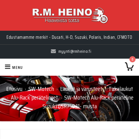
Edustamamme merkit - Ducati, H-D, Suzuki, Polaris, Indian, CFMOTO
myynti@rmheino.fi
0
MENU
Etusivu
SW-Motech
Laukut ja varusteet
Takalaukut
›
›
›
Alu-Rack perätelineet
SW-Motech Alu-Rack peräteline
›
›
Suzuki GSR750 11- musta