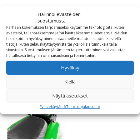
101,20
€
Hallinnoi evästeiden
suostumusta
Parhaan kokemuksen tarjoamiseksi käytämme teknologioita, kuten
evästeitä, tallentaaksemme ja/tai käyttääksemme laitetietoja. Näiden
tekniikoiden hyväksyminen antaa meille mahdollisuuden käsitellä
tietoja, kuten selauskäyttäytymistä tai yksilöllisiä tunnuksia tällä
sivustolla. Suostumuksen jättäminen tai peruuttaminen voi vaikuttaa
SW-Motech Alu-Rack
haitallisesti tiettyihin ominaisuuksiin ja toimintoihin.
peräteline KTM LC8 950
Adventure 03-05 hopea
Hyväksy
Kiellä
95,20
€
Näytä asetukset
Evästekäytäntö
Tietosuojalausunto