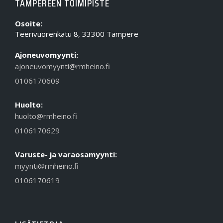
TAMPEREEN TOIMIPISTE
Osoite:
Teerivuorenkatu 8, 33300 Tampere
Ajoneuvomyynti:
ajoneuvomyynti@rmheino.fi
0106170609
Huolto:
huolto@rmheino.fi
0106170629
Varuste- ja varaosamyynti:
myynti@rmheino.fi
0106170619