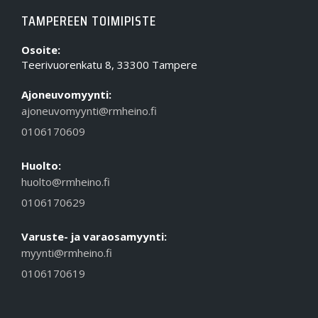
TAMPEREEN TOIMIPISTE
Osoite:
Teerivuorenkatu 8, 33300 Tampere
Ajoneuvomyynti:
ajoneuvomyynti@rmheino.fi
0106170609
Huolto:
huolto@rmheino.fi
0106170629
Varuste- ja varaosamyynti:
myynti@rmheino.fi
0106170619