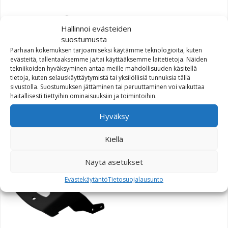
Hallinnoi evästeiden
suostumusta
Parhaan kokemuksen tarjoamiseksi käytämme teknologioita, kuten
evästeitä, tallentaaksemme ja/tai käyttääksemme laitetietoja. Näiden
tekniikoiden hyväksyminen antaa meille mahdollisuuden käsitellä
tietoja, kuten selauskäyttäytymistä tai yksilöllisiä tunnuksia tällä
SW-Motech Alu-Rack
sivustolla. Suostumuksen jättäminen tai peruuttaminen voi vaikuttaa
haitallisesti tiettyihin ominaisuuksiin ja toimintoihin.
peräteline KTM LC8 950
Adventure 03-05 musta
Hyväksy
105,40
€
Kiellä
Näytä asetukset
Evästekäytäntö
Tietosuojalausunto