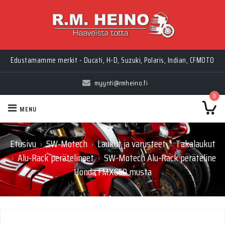
Edustamamme merkit - Ducati, H-D, Suzuki, Polaris, Indian, CFMOTO
myynti@rmheino.fi
0
MENU
Etusivu
SW-Motech
Laukut ja varusteet
Takalaukut
›
›
›
Alu-Rack perätelineet
SW-Motech Alu-Rack peräteline
›
›
Honda FMX650 musta