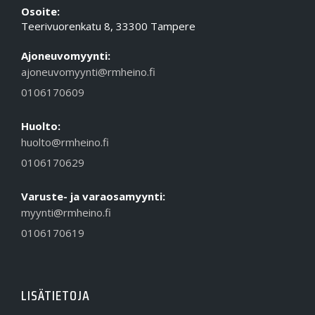
Osoite:
Teerivuorenkatu 8, 33300 Tampere
Ajoneuvomyynti:
ajoneuvomyynti@rmheino.fi
0106170609
Huolto:
huolto@rmheino.fi
0106170629
Varuste- ja varaosamyynti:
myynti@rmheino.fi
0106170619
LISÄTIETOJA