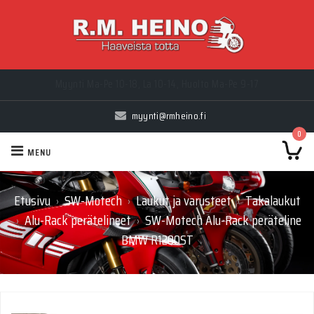
Myynti Ma-Pe 10-18, La 10-14, Huolto Ma-Pe 9-17
Edustamamme merkit - Ducati, H-D, Suzuki, Polaris, Indian, CFMOTO
myynti@rmheino.fi
0
MENU
Etusivu
SW-Motech
Laukut ja varusteet
Takalaukut
›
›
›
Alu-Rack perätelineet
SW-Motech Alu-Rack peräteline
›
›
BMW R1200ST