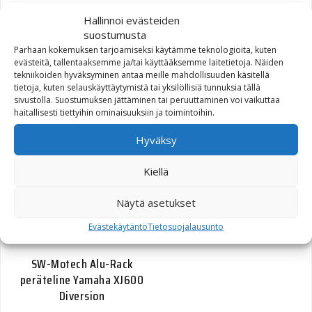
Hallinnoi evästeiden
suostumusta
Parhaan kokemuksen tarjoamiseksi käytämme teknologioita, kuten
evästeitä, tallentaaksemme ja/tai käyttääksemme laitetietoja. Näiden
tekniikoiden hyväksyminen antaa meille mahdollisuuden käsitellä
tietoja, kuten selauskäyttäytymistä tai yksilöllisiä tunnuksia tällä
SW-Motech Alu-Rack
sivustolla. Suostumuksen jättäminen tai peruuttaminen voi vaikuttaa
peräteline Honda CB900
haitallisesti tiettyihin ominaisuuksiin ja toimintoihin.
Hornet 01-06 musta
Hyväksy
130,00
€
Kiellä
Näytä asetukset
Evästekäytäntö
Tietosuojalausunto
SW-Motech Alu-Rack
peräteline Yamaha XJ600
Diversion