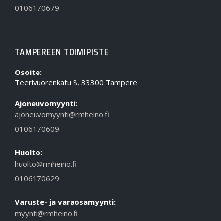
0106170679
TAMPEREEN TOIMIPISTE
Osoite:
Teerivuorenkatu 8, 33300 Tampere
Ajoneuvomyynti:
ajoneuvomyynti@rmheino.fi
0106170609
Huolto:
huolto@rmheino.fi
0106170629
Varuste- ja varaosamyynti:
myynti@rmheino.fi