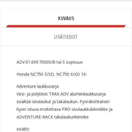
NC750
X/XD
16-
KUVAUS
Quantity
LISÄTIEDOT
ADV.01.699.75000/B tai S sopivuus
Honda NC750 S/SD, NC750 X/XD 16-
Adventure laukkusarja
Vesi- ja pölytiivis TRAX ADV alumiinilaukkusarja
sisältää sivulaukut ja takalaukun. Pyöräkohtainen
hyvin istuva irroitettava PRO sivulaukkukiinniikke ja
ADVENTURE-RACK takalaukunkiinnike
sisältö: