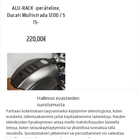
ALU-RACK -peräteline,
Ducati Multistrada 1200 / S
15-
220,00
€
Hallinnoi evästeiden
Legend Gear kiinnityshihna
suostumusta
tankkiin SLA
Parhaan kokemuksen tarjoamiseksi käytämme teknologioita, kuten
evästeitä, tallentaaksemme ja/tai käyttääksemme laitetietoja. Näiden
tekniikoiden hyväksyminen antaa meille mahdollisuuden käsitellä
70,00
€
tietoja, kuten selauskäyttäytymistä tai yksilöllisiä tunnuksia tällä
sivustolla. Suostumuksen jättäminen tai peruuttaminen voi vaikuttaa