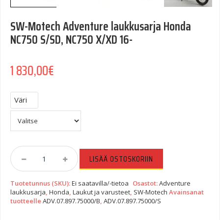
SW-Motech Adventure laukkusarja Honda
NC750 S/SD, NC750 X/XD 16-
1 830,00
€
Väri
SW-
LISÄÄ OSTOSKORIIN
Motech
Adventure
Tuotetunnus (SKU):
Ei saatavilla/-tietoa
Osastot:
Adventure
Laukkusarja
laukkusarja
,
Honda
,
Laukut ja varusteet
,
SW-Motech
Avainsanat
Honda
tuotteelle
ADV.07.897.75000/B
,
ADV.07.897.75000/S
NC750
S/SD,