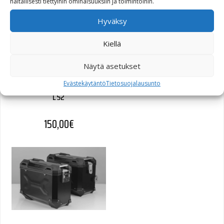
haitallisesti tiettyihin ominaisuuksiin ja toimintoihin.
Hyväksy
Kiellä
Näytä asetukset
Legend Gear satulalaukku
Evästekäytäntö
Tietosuojalausunto
LS2
150,00
€