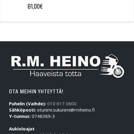
81,00
€
OTA MEIHIN YHTEYTTÄ!
Puhelin (Vaihde):
010 617 0600
Sähköposti:
etunimi.sukunimi@rmheino.fi
Y-tunnus:
0748389-3
Aukioloajat