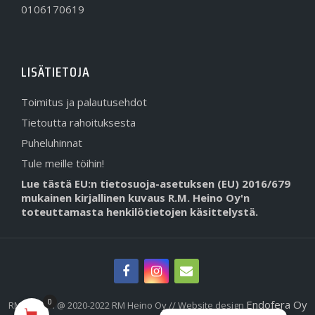
0106170619
LISÄTIETOJA
Toimitus ja palautusehdot
Tietoutta rahoituksesta
Puheluhinnat
Tule meille töihin!
Lue tästä EU:n tietosuoja-asetuksen (EU) 2016/679
mukainen kirjallinen kuvaus R.M. Heino Oy'n
toteuttamasta henkilötietojen käsittelystä.
0
Endofera Oy
RMHeino.fi @ 2020-2022 RM Heino Oy // Website design