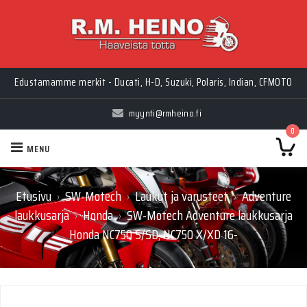
Myynti Ma-Pe 10-18, La 10-14, Huolto Ma-Pe 9-17
Edustamamme merkit - Ducati, H-D, Suzuki, Polaris, Indian, CFMOTO
myynti@rmheino.fi
0
MENU
Etusivu
SW-Motech
Laukut ja varusteet
Adventure
›
›
›
laukkusarja
Honda
SW-Motech Adventure laukkusarja
›
›
Honda NC750 S/SD, NC750 X/XD 16-