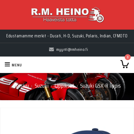
Edustamamme merkit - Ducati, H-D, Suzuki, Polaris, Indian, CFMOTO
myynti@rmheino.fi
0
MENU
Etusivu
Suzuki
Lippikset
Suzuki GSX-R lippis
›
›
›