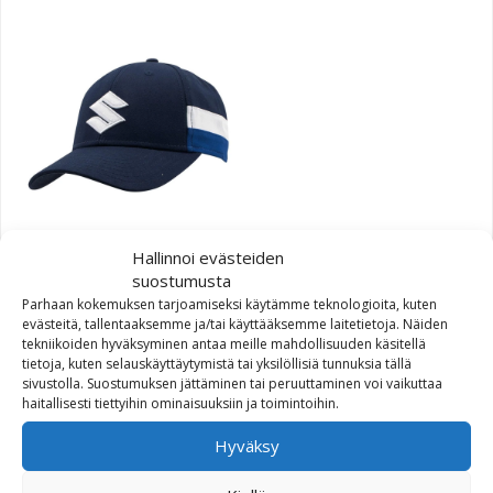
Hallinnoi evästeiden
Suzuki Team Blue lippis
suostumusta
Parhaan kokemuksen tarjoamiseksi käytämme teknologioita, kuten
19,94
€
evästeitä, tallentaaksemme ja/tai käyttääksemme laitetietoja. Näiden
tekniikoiden hyväksyminen antaa meille mahdollisuuden käsitellä
tietoja, kuten selauskäyttäytymistä tai yksilöllisiä tunnuksia tällä
sivustolla. Suostumuksen jättäminen tai peruuttaminen voi vaikuttaa
haitallisesti tiettyihin ominaisuuksiin ja toimintoihin.
Hyväksy