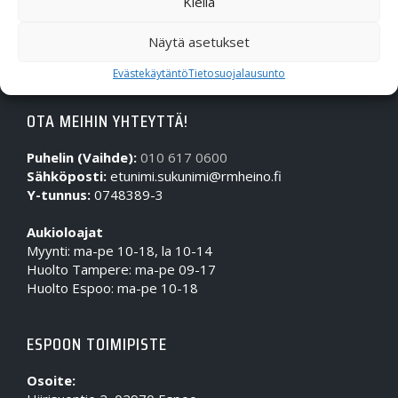
Kiellä
Näytä asetukset
Evästekäytäntö
Tietosuojalausunto
OTA MEIHIN YHTEYTTÄ!
Puhelin (Vaihde):
010 617 0600
Sähköposti:
etunimi.sukunimi@rmheino.fi
Y-tunnus:
0748389-3
Aukioloajat
Myynti: ma-pe 10-18, la 10-14
Huolto Tampere: ma-pe 09-17
Huolto Espoo: ma-pe 10-18
ESPOON TOIMIPISTE
Osoite: