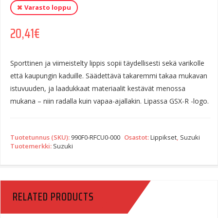
Varasto loppu
20,41
€
Sporttinen ja viimeistelty lippis sopii täydellisesti sekä varikolle
että kaupungin kaduille. Säädettävä takaremmi takaa mukavan
istuvuuden, ja laadukkaat materiaalit kestävät menossa
mukana – niin radalla kuin vapaa-ajallakin. Lipassa GSX-R -logo.
Tuotetunnus (SKU):
990F0-RFCU0-000
Osastot:
Lippikset
,
Suzuki
Tuotemerkki:
Suzuki
RELATED PRODUCTS